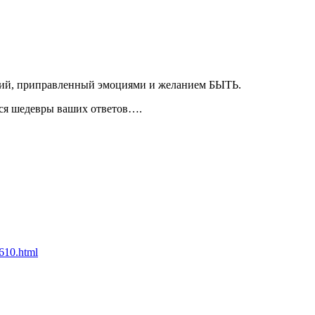
аний, приправленный эмоциями и желанием БЫТЬ.
я шедевры ваших ответов….
0610.html