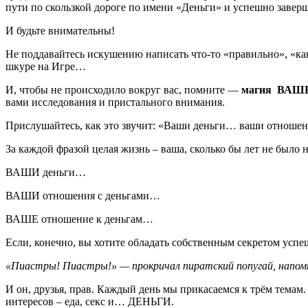
пути по скользкой дороге по имени «Деньги» и успешно заверш
И будьте внимательны!
Не поддавайтесь искушению написать что-то «правильно», «как
шкуре на Игре…
И, чтобы не происходило вокруг вас, помните —
магия ВАШЕГ
вами исследования и пристального внимания.
Прислушайтесь, как это звучит: «Ваши деньги… ваши отноше
За каждой фразой целая жизнь – ваша, сколько бы лет не было на
ВАШИ деньги…
ВАШИ отношения с деньгами…
ВАШЕ отношение к деньгам…
Если, конечно, вы хотите обладать собственным секретом успе
«Пиастры! Пиастры!» — прокричал пиратский попугай, напомн
И он, друзья, прав. Каждый день мы прикасаемся к трём темам
интересов – еда, секс и… ДЕНЬГИ.