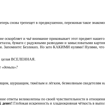
теперь снова трепещет в предвкушении, переживая такое знакомо
на не оскорбляет и чьё внимание приковывает этот предмет наше
еталла, бумаги с радужными разводами и замысловатыми карти
и. Запомните: Безликих. Но зато КАКИМИ нулями! Нулями, что
р, целая ВСЕЛЕННАЯ.
е «деньги»?
ящим, шуршащим, тяжёлым и лёгким, безмолвным свидетелям на
ние ответы великолепны по своей чувствительности в отношени
 денег!
Глубокая искренность и хладнокровная чёткость в выпол