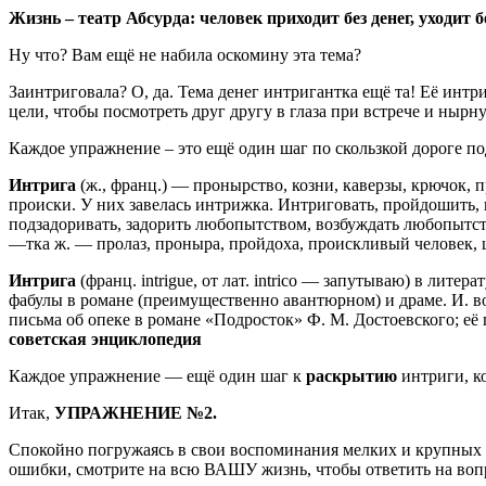
Жизнь – театр Абсурда: человек приходит без денег, уходит
Ну что? Вам ещё не набила оскомину эта тема?
Заинтриговала? О, да. Тема денег интригантка ещё та! Её интри
цели, чтобы посмотреть друг другу в глаза при встрече и ны
Каждое упражнение – это ещё один шаг по скользкой дороге по
Интрига
(ж., франц.) — пронырство, козни, каверзы, крючок, 
происки. У них завелась интрижка. Интриговать, пройдошить, 
подзадоривать, задорить любопытством, возбуждать любопытство
—тка ж. — пролаз, проныра, пройдоха, проискливый человек,
Интрига
(франц. intrigue, от лат. intrico — запутываю) в ли
фабулы в романе (преимущественно авантюрном) и драме. И. в
письма об опеке в романе «Подросток» Ф. М. Достоевского; её
советская энциклопедия
Каждое упражнение — ещё один шаг к
раскрытию
интриги, к
Итак,
УПРАЖНЕНИЕ №2.
Спокойно погружаясь в свои воспоминания мелких и крупных со
ошибки, смотрите на всю ВАШУ жизнь, чтобы ответить на воп