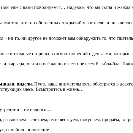
 и мы ещё с вами поволнуемся… Надеюсь, что вы сыты и жажда 
гами так, что от собственных открытий у вас шевелились волос
ся – ни то, ни другое не поможет вам обнаружить то, что тща
мые интимные стороны взаимоотношений с деньгами, которые вы
ели, карьера, мечта и всё давно известное всем бла-бла-бла. Толь
лышали, видели.
Пусть ваша внимательность обострится в десятк
утствующих здесь. Всмотритесь в жизнь…
нутренний – не надолго…
я, развлекаем – считаем, путешествуем, покупаем, продаём, вст
атус, семейное положение…