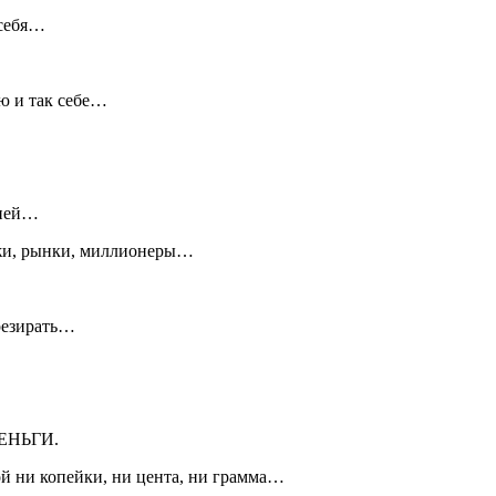
…себя…
ю и так себе…
нией…
иржи, рынки, миллионеры…
презирать…
 ДЕНЬГИ.
ой ни копейки, ни цента, ни грамма…