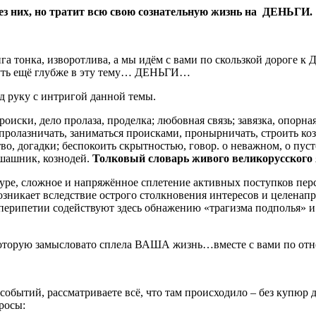
 без них, но тратит всю свою сознательную жизнь на ДЕНЬГИ.
га тонка, изворотлива, а мы идём с вами по скользкой дороге к Д
рнуть ещё глубже в эту тему… ДЕНЬГИ…
д руку с интригой данной темы.
происки, дело пролаза, проделка; любовная связь; завязка, опор
пролазничать, заниматься происками, пронырничать, строить ко
, догадки; беспокоить скрытностью, говор. о неважном, о пусто
 шашник, кознодей.
Толковый словарь живого великорусского
тературе, сложное и напряжённое сплетение активных поступков п
озникает вследствие острого столкновения интересов и целенап
 перипетии содействуют здесь обнажению «трагизма подполья» и
оторую замысловато сплела ВАША жизнь…вместе с вами по от
бытий, рассматриваете всё, что там происходило – без купюр д
росы: