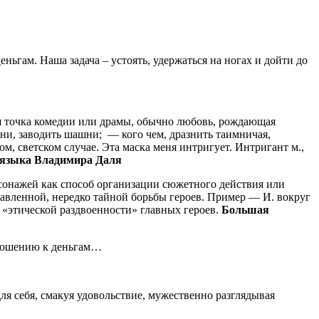
еньгам. Наша задача – устоять, удержаться на ногах и дойти до
ная точка комедии или драмы, обычно любовь, рождающая
зни, заводить шашни; — кого чем, дразнить таимничая,
м, светском случае. Эта маска меня интригует. Интригант м.,
 языка Владимира Даля
ерсонажей как способ организации сюжетного действия или
равленной, нередко тайной борьбы героев. Пример — И. вокруг
 «этической раздвоенности» главных героев.
Большая
ношению к деньгам…
ля себя, смакуя удовольствие, мужественно разглядывая