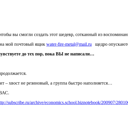
чтобы вы смогли создать этот шедевр, сотканный из воспомин
ас на мой почтовый ящик
water-fire-metal@mail.ru
щедро опускаютс
чувствуете до тех пор, пока ВЫ не написали…
продолжается.
оит – хвост не резиновый, а группа быстро наполняется…
 ВАС.
ttp://subscribe.ru/archive/economics.school.biznotebook/200907/2801