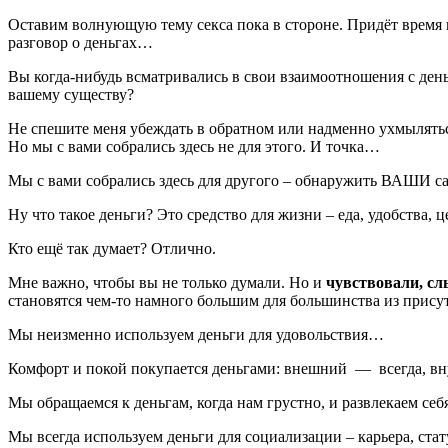
Оставим волнующую тему секса пока в стороне. Придёт время
разговор о деньгах…
Вы когда-нибудь всматривались в свои взаимоотношения с день
вашему существу?
Не спешите меня убеждать в обратном или надменно ухмылять
Но мы с вами собрались здесь не для этого. И точка…
Мы с вами собрались здесь для другого – обнаружить ВАШИ са
Ну что такое деньги? Это средство для жизни – еда, удобства, ц
Кто ещё так думает? Отлично.
Мне важно, чтобы вы не только думали. Но и
чувствовали, с
становятся чем-то намного большим для большинства из прис
Мы неизменно используем деньги для удовольствия…
Комфорт и покой покупается деньгами: внешний — всегда, в
Мы обращаемся к деньгам, когда нам грустно, и развлекаем себ
Мы всегда используем деньги для социализации – карьера, ст