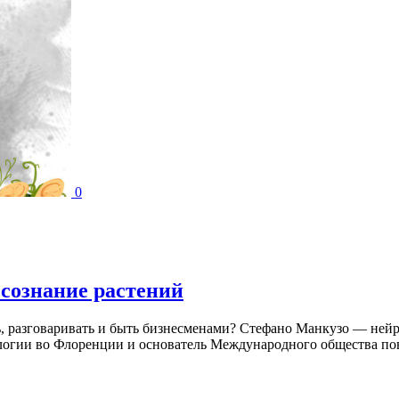
0
 сознание растений
ть, разговаривать и быть бизнесменами? Стефано Манкузо — ней
огии во Флоренции и основатель Международного общества пов