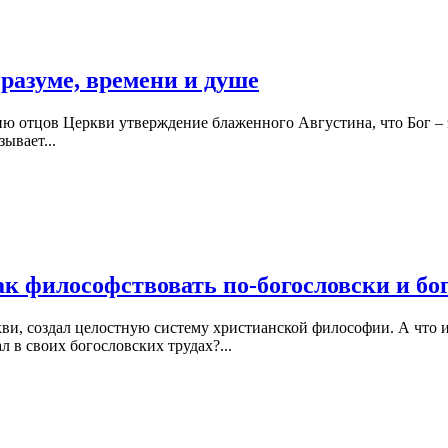
зуме, времени и душе
ию отцов Церкви утверждение блаженного Августина, что Бог – э
ывает...
лософствовать по-богословски и бого
и, создал целостную систему христианской философии. А что и
 в своих богословских трудах?...