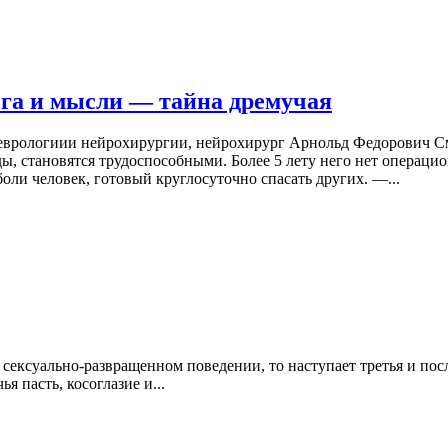
озга и мысли — тайна дремучая
рологиии нейрохирургии, нейрохирург Арнольд Федорович Смея
ы, становятся трудоспособными. Более 5 лету него нет операци
ли человек, готовый круглосуточно спасать других. —...
в сексуально-развращенном поведении, то наступает третья и по
я пасть, косоглазие и...