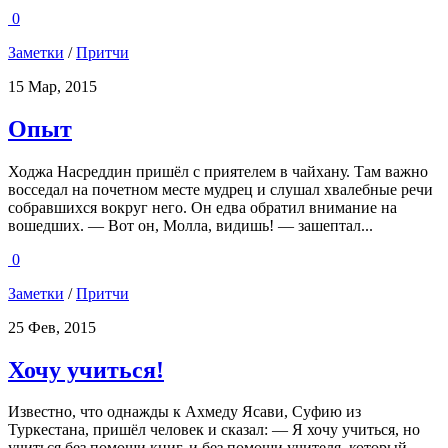
0
Заметки
/
Притчи
15 Мар, 2015
Опыт
Ходжа Насреддин пришёл с приятелем в чайхану. Там важно
восседал на почетном месте мудрец и слушал хвалебные речи
собравшихся вокруг него. Он едва обратил внимание на
вошедших. — Вот он, Молла, видишь! — зашептал...
0
Заметки
/
Притчи
25 Фев, 2015
Хочу учиться!
Известно, что однажды к Ахмеду Ясави, Суфию из
Туркестана, пришёл человек и сказал: — Я хочу учиться, но
учиться без помощи книг, и без помощи учителя, который