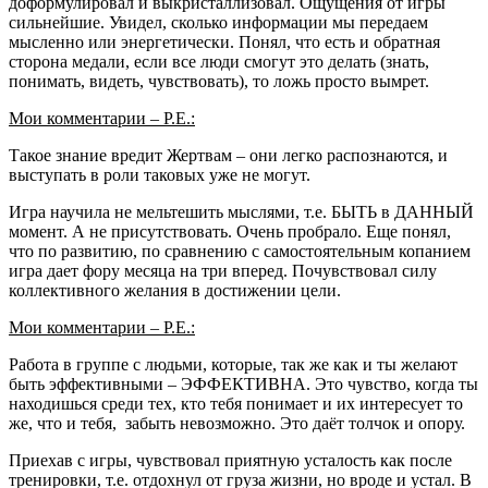
доформулировал и выкристаллизовал. Ощущения от игры
сильнейшие. Увидел, сколько информации мы передаем
мысленно или энергетически. Понял, что есть и обратная
сторона медали, если все люди смогут это делать (знать,
понимать, видеть, чувствовать), то ложь просто вымрет.
Мои комментарии – Р.Е.:
Такое знание вредит Жертвам – они легко распознаются, и
выступать в роли таковых уже не могут.
Игра научила не мельтешить мыслями, т.е. БЫТЬ в ДАННЫЙ
момент. А не присутствовать. Очень пробрало. Еще понял,
что по развитию, по сравнению с самостоятельным копанием
игра дает фору месяца на три вперед. Почувствовал силу
коллективного желания в достижении цели.
Мои комментарии – Р.Е.:
Работа в группе с людьми, которые, так же как и ты желают
быть эффективными – ЭФФЕКТИВНА. Это чувство, когда ты
находишься среди тех, кто тебя понимает и их интересует то
же, что и тебя, забыть невозможно. Это даёт толчок и опору.
Приехав с игры, чувствовал приятную усталость как после
тренировки, т.е. отдохнул от груза жизни, но вроде и устал. В