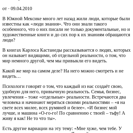
от · 09.04.2010
В Южной Мексике много лет назад жили люди, которые были
известны как «люди знания». Что они знали такого
особенного, что о них писали не только документальные, но и
художественные книги и до сих пор к их знаниям обращаются
люди?
В книгах Карлоса Кастанеды рассказывается о людях, которых
он называет видящими, об отдельной реальности, о том, что
мир немного другой, чем мы привыкли его видеть.
Какой же мир на самом деле? На него можно смотреть и не
видеть…
Психологи говорят о том, что каждый из нас создаёт свою,
удобную для него, привычную реальность. Семья, бизнес,
увлечения – тоже «отдельные» реальности. Встречаются два
человека и начинают меряться своими реальностями – «я на
свете всех милее, всех румяней и белее». «И бизнес мой
лучше, и машина «О-го-го! По сравнению с твоей – тьфу! А
живу я как! Не то что ты».
Есть другие вариации на эту тему: «Мне хуже, чем тебе. У