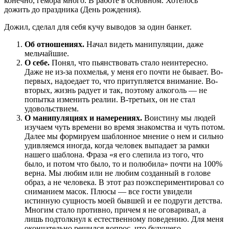
конечно, гемора много. В работе в основном. Хотелось
дожить до праздника (День рождения).
Дожил, сделал для себя кучу выводов за один банкет.
Об отношениях.
Начал видеть манипуляции, даже
мельчайшие.
О себе.
Понял, что пьянствовать стало неинтересно.
Даже не из-за похмелья, у меня его почти не бывает. Во-
первых, надоедает то, что притупляется внимание. Во-
вторых, жизнь радует и так, поэтому алкоголь — не
попытка изменить реалии. В-третьих, он не стал
удовольствием.
О манипуляциях и намерениях.
Воистину мы людей
изучаем чуть времени во время знакомства и чуть потом.
Далее мы формируем шаблонное мнение о нем и сильно
удивляемся иногда, когда человек выпадает за рамки
нашего шаблона. Фраза «я его слепила из того, что
было, и потом что было, то и полюбила» почти на 100%
верна. Мы любим или не любим созданный в голове
образ, а не человека. В этот раз поэкспериментировал со
сниманием масок. Плюсы — все гости увидели
истинную сущность моей бывшей и ее подруги детства.
Многим стало противно, причем я не оговаривал, а
лишь подтолкнул к естественному поведению. Для меня
окончательно решился вопрос, что будущего