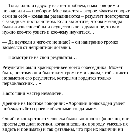
— Тогда одно из двух: у вас нет проблем, и мы говорим о
погоде или — наоборот. Мне кажется – второе. Факты говорят
сами за себя – команды разваливаются – результат повторяется
с завидным постоянством. Если вы хотите, чтобы команды
были жизнеспособны и осуществляли задуманное, то вам
нужно кое-что узнать и кое-чему научиться…
— Да неужели я чего-то не знаю? – он наигранно громко
засмеялся от неприятной догадки.
— Посмотрите на свои результаты…
Результаты были красноречивее моего собеседника. Может
быть, поэтому он и был таким громким и ярким, чтобы никто
не заметил его результаты, которыми гордится только
первоклассник… »
Настоящий мастер незаметен.
Древние на Востоке говорили: «Хороший полководец умеет
побеждать без героев с обычными солдатами».
Ошибки конкретного человека были так просты (конечно, они
просты для диагностики, когда знаешь их природу, умеешь их
видеть и понимать) и так фатальны, что при их наличии ни