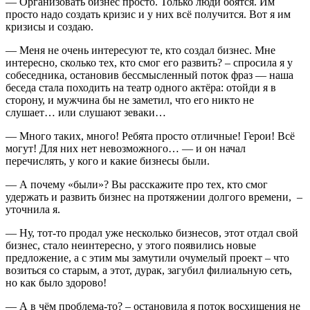
— Организовать бизнес просто. Только люди боятся. Им
просто надо создать кризис и у них всё получится. Вот я им
кризисы и создаю.
— Меня не очень интересуют те, кто создал бизнес. Мне
интересно, сколько тех, кто смог его развить? – спросила я у
собеседника, остановив бессмысленный поток фраз — наша
беседа стала походить на театр одного актёра: отойди я в
сторону, и мужчина бы не заметил, что его никто не
слушает… или слушают зеваки…
— Много таких, много! Ребята просто отличные! Герои! Всё
могут! Для них нет невозможного… — и он начал
перечислять, у кого и какие бизнесы были.
— А почему «были»? Вы расскажите про тех, кто смог
удержать и развить бизнес на протяжении долгого времени, –
уточнила я.
— Ну, тот-то продал уже несколько бизнесов, этот отдал свой
бизнес, стало неинтересно, у этого появились новые
предложение, а с этим мы замутили очумелый проект – что
возиться со старым, а этот, дурак, загубил филиальную сеть,
но как было здорово!
— А в чём проблема-то? – остановила я поток восхищения не