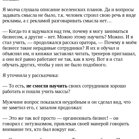
Я молча слушала описание вселенских планов. Да и вопросы
задавать смысла не было, т.к. человек строил свою речь в виде
рекламы, а с рекламой разговаривать смысла нет…
— Когда-то я задумался над тем, почему я могу заниматься
бизнесом, а другие – нет. Можно этому научить? Можно. И я
стал учить, — продолжался рассказ оратора, — Почему в моём
бизнесе такие нерадивые сотрудники? Я их и обучал и
объяснял им, и книжки заставлял читать, тренеров приглашал,
а они всё равно работают не так, как я хочу. Вот я и стал
обучать других, чтобы у них не было подобного.
Я уточнила у рассказчика:
— То есть,
не смогли научить
своих сотрудников хорошо
работать и пошли учить массы?
Мужчине вопрос показался неудобным и он сделал вид, что
не заметил его, с запалом продолжал:
— Это же так всё просто — организовать бизнес! – он
говорил с энтузиазмом, привлекая своей манерой говорить
внимание тех, кто был вокруг нас.