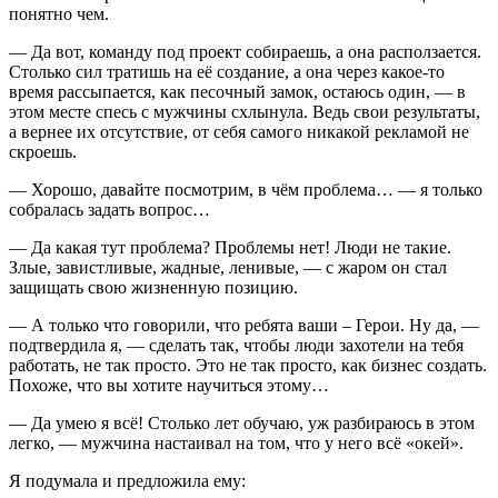
понятно чем.
— Да вот, команду под проект собираешь, а она расползается.
Столько сил тратишь на её создание, а она через какое-то
время рассыпается, как песочный замок, остаюсь один, — в
этом месте спесь с мужчины схлынула. Ведь свои результаты,
а вернее их отсутствие, от себя самого никакой рекламой не
скроешь.
— Хорошо, давайте посмотрим, в чём проблема… — я только
собралась задать вопрос…
— Да какая тут проблема? Проблемы нет! Люди не такие.
Злые, завистливые, жадные, ленивые, — с жаром он стал
защищать свою жизненную позицию.
— А только что говорили, что ребята ваши – Герои. Ну да, —
подтвердила я, — сделать так, чтобы люди захотели на тебя
работать, не так просто. Это не так просто, как бизнес создать.
Похоже, что вы хотите научиться этому…
— Да умею я всё! Столько лет обучаю, уж разбираюсь в этом
легко, — мужчина настаивал на том, что у него всё «окей».
Я подумала и предложила ему: