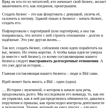
Вряд ли кто-то из читателей, кто начинает свой бизнес, желает
заканчивать его, как поединок, проигрышем.
Создать бизнес – это как флиртовать с девушкой, увлечь её,
склонить к интиму. Эдакий пикап в бизнесе – начать бизнес,
создать его.
Пофлиртовали с партнёршей (или партнёром), а она так
понравилась, что хотите с ней строить отношения – долгие и
надёжные. Это уже другая жизнь…
Так вот, создать бизнес, соблазнив свою идею поработать на
вас, можно. Но очень коротко. А чтобы ваша идея не умерла
(и вместе с ней бизнес), со всеми составляющими вашего
бизнеса следует
выстраивать долгосрочные отношения
. А
это уже другая история…
Главная составляющая вашего бизнеса – люди и ВЫ сами.
Идей может быть много, а ВЫ – один (одна).
… История с мужчиной, о котором в начале шла речь,
продолжалась долго. Мы исследовали его команду, то, как ею
он управлял, как в ней распределялись обязанности, давались
поручения и приказы, как происходил контроль деятельности
и результатов. Теория, которой он учил других – для него