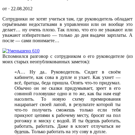
от · 22.08.2012
Сотрудники не хотят учиться там, где руководитель обладает
серьёзными недостатками в управлении или он вообще это
делает… ну очень плохо. Так плохо, что его не уважают или
уважают избирательно — только до дня выдачи зарплаты. А
после — сами понимаете…
Вспомнился разговор с сотрудником о его руководителе (из
моих старых неопубликованных заметок):
«А… Ну да.. Руководитель. Сидит в своём
кабинете, как сова в дупле и ухает. Как ухнет —
всё, братцы, беда пришла. Опять что-то придумал.
Обычно он не сказки придумывает, зреет в его
совиной головушке одно и то же, как бы нам ещё
насолить. То новую схему премирования
нацарапает своей лапой, в результате которой ты
что-то получить сможешь только если тебя
прикуют цепями к рабочему месту, бросят на пол
рогожку и миску с водой. И ты будешь работать,
работать, работать. Даже в клозет отлучаться не
будешь. Только работать на эту сову в дупле.