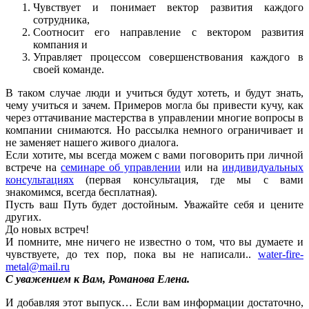
Чувствует и понимает вектор развития каждого
сотрудника,
Соотносит его направление с вектором развития
компания и
Управляет процессом совершенствования каждого в
своей команде.
В таком случае люди и учиться будут хотеть, и будут знать,
чему учиться и зачем. Примеров могла бы привести кучу, как
через оттачивание мастерства в управлении многие вопросы в
компании снимаются. Но рассылка немного ограничивает и
не заменяет нашего живого диалога.
Если хотите, мы всегда можем с вами поговорить при личной
встрече на
семинаре об управлении
или на
индивидуальных
консультациях
(первая консультация, где мы с вами
знакомимся, всегда бесплатная).
Пусть ваш Путь будет достойным. Уважайте себя и цените
других.
До новых встреч!
И помните, мне ничего не известно о том, что вы думаете и
чувствуете, до тех пор, пока вы не написали..
water-fire-
metal@mail.ru
С уважением к Вам, Романова Елена.
И добавляя этот выпуск… Если вам информации достаточно,