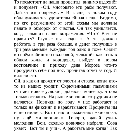
То посмотрит на наши проценты, видимо вздохнёт
и подумает: «Ой, многовато эти рабы получают.
Дай-ка им подрежу…» И глянь, в новом году
обнаруживается удивительнейшая вещь! Видимо,
по его разумениям от этой схемы мы должны
падать в обморок от счастья. Он так удивляется,
когда слышит наши возражения: «Что? Вам не
нравится? Глупые вы люди…» А ты должен
работать в три раза больше, а денег получишь в
три раза меньше. Каждый год одно и тоже. Сидит
в своём кабинете сова-совой, мелькнёт как тень в
общем холле и коридорах, выйдет в новом
костюмчике к приходу деда Мороза что-то
пробурчать себе под нос, прочитав отчёт за год. И
видели его.
Ой, а как он дрожит от злости и страха, когда кто-
то из наших уходит. Скрюченными пальчиками
считает новые условия, добавляя копеечку, чтобы
только остались. На рынке хорошие сотрудники не
валяются. Новички по году у нас работают и
только на фиксинг и нарабатывают. Проценты им
и не снились. Вот с нас и выжимают «кисонька,
ну ещё миллиончик». Говорю, давай учить
молодняк. Вон, сколько новичков набрали. Сова
ухает: «Вот ты и учи». А работать мне когда? Так