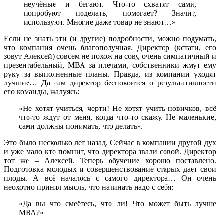
неучёные и бегают. Что-то схватят сами,
попробуют поделать, помогает? Значит,
используют. Многие даже товар не знают…»
Если не знать эти (и другие) подробности, можно подумать,
что компания очень благополучная. Директор (кстати, его
зовут Алексей) совсем не похож на сову, очень симпатичный и
презентабельный, МВА за плечами, собственники жмут ему
руку за выполненные планы. Правда, из компании уходят
лучшие… Да сам директор беспокоится о результативности
его команды, жалуясь:
«Не хотят учиться, черти! Не хотят учить новичков, всё
что-то ждут от меня, когда что-то скажу. Не маленькие,
сами должны понимать, что делать».
Это было несколько лет назад. Сейчас в компании другой дух
и уже мало кто помнит, что директора звали совой. Директор
тот же – Алексей. Теперь обучение хорошо поставлено.
Подготовка молодых и совершенствование старых даёт свои
плоды. А всё началось с самого директора… Он очень
неохотно принял мысль, что начинать надо с себя:
«Да вы что смеётесь, что ли! Что может быть лучше
МВА?»