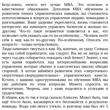
Безусловно, ничего нет лучше МВА. Это полезное и
качественное образование. Дополнив МВА обучением и
развитием тонких управленческих навыков, вы становитесь
непотопляемым в вопросах управления людьми, командами и
разгильдяями. Ваше здоровье укрепляется, жизнь становится
интереснее, вы начинаете управлять бизнесом и жизнью по-
другому. Что-то такое незаметное появляется в вас, что
позволяет себя уважать как-то по-особенному… Человек несёт
себя в мир как-то по-другому. По-особенному. Описать это
непросто – только почувствовать.
Люди начинают тянуться к вам. Ну, конечно, не сразу. Сначала
вы над собой поработаете, как следует. Вы же не завтра и не
через год-два собираетесь покидать свой бизнес? Значит, у нас
есть время поработать над интереснейшими вопросами
управления, которые обычно в классических школах обходят
стороной. А потом займёмся развитием этих «сверхтонких-
сверхточных-сверхудивительных» управленческих качеств.
Кстати, с вашими одногруппниками по обучению МВА мы
уже работаем по этим вопросам. Можете спросить их
впечатление. Уверена, они с вами поделятся и успехами и
трудностями.
В общем, как-то так я тогда сказала Алексею. Может быть, там
ещё что-то было, касающееся его беспокойств о результатах
команды. Воды уже много утекло, и разговор наш был лет 5