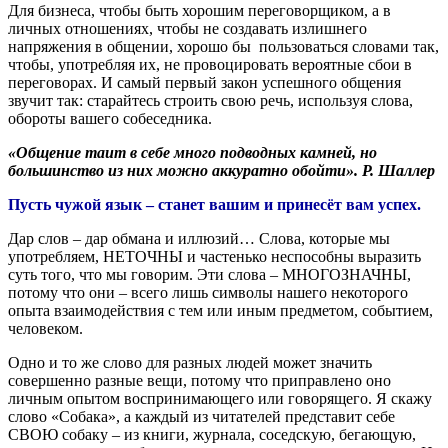
Для бизнеса, чтобы быть хорошим переговорщиком, а в
личных отношениях, чтобы не создавать излишнего
напряжения в общении, хорошо бы пользоваться словами так,
чтобы, употребляя их, не провоцировать вероятные сбои в
переговорах. И самый первый закон успешного общения
звучит так: старайтесь строить свою речь, используя слова,
обороты вашего собеседника.
«Общение таит в себе много подводных камней, но
большинство из них можно аккуратно обойти». Р. Шаллер
Пусть чужой язык – станет вашим и принесёт вам успех.
Дар слов – дар обмана и иллюзий… Слова, которые мы
употребляем, НЕТОЧНЫ и частенько неспособны выразить
суть того, что мы говорим. Эти слова – МНОГОЗНАЧНЫ,
потому что они – всего лишь символы нашего некоторого
опыта взаимодействия с тем или иным предметом, событием,
человеком.
Одно и то же слово для разных людей может значить
совершенно разные вещи, потому что приправлено оно
личным опытом воспринимающего или говорящего. Я скажу
слово «Собака», а каждый из читателей представит себе
СВОЮ собаку – из книги, журнала, соседскую, бегающую,