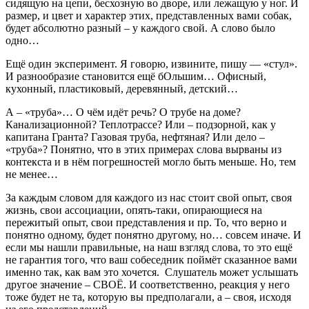
сидящую на цепи, бесхозную во дворе, или лежащую у ног. И
размер, и цвет и характер этих, представленных вами собак,
будет абсолютно разный – у каждого свой. А слово было
одно…
Ещё один эксперимент. Я говорю, извините, пишу — «стул».
И разнообразие становится ещё бОльшим… Офисный,
кухонный, пластиковый, деревянный, детский…
А – «труба»… О чём идёт речь? О трубе на доме?
Канализационной? Теплотрассе? Или – подзорной, как у
капитана Гранта? Газовая труба, нефтяная? Или дело –
«труба»? Понятно, что в этих примерах слова вырваны из
контекста и в нём погрешностей могло быть меньше. Но, тем
не менее…
За каждым словом для каждого из нас стоит свой опыт, своя
жизнь, свои ассоциации, опять-таки, опирающиеся на
пережитый опыт, свои представления и пр. То, что верно и
понятно одному, будет понятно другому, но… совсем иначе. И
если мы нашли правильные, на наш взгляд слова, то это ещё
не гарантия того, что ваш собеседник поймёт сказанное вами
именно так, как вам это хочется. Слушатель может услышать
другое значение – СВОЁ. И соответственно, реакция у него
тоже будет не та, которую вы предполагали, а – своя, исходя