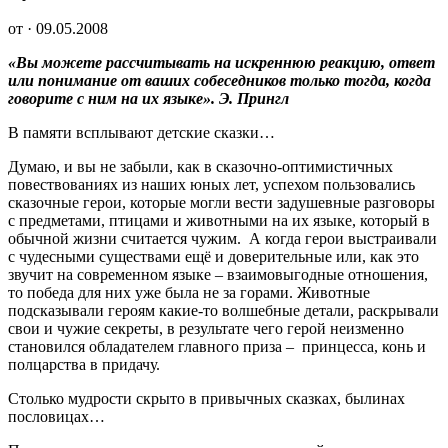
от · 09.05.2008
«Вы можете рассчитывать на искреннюю реакцию, ответ
или понимание от ваших собеседников только тогда, когда
говорите с ним на их языке». Э. Прингл
В памяти всплывают детские сказки…
Думаю, и вы не забыли, как в сказочно-оптимистичных
повествованиях из наших юных лет, успехом пользовались
сказочные герои, которые могли вести задушевные разговоры
с предметами, птицами и животными на их языке, который в
обычной жизни считается чужим. А когда герои выстраивали
с чудесными существами ещё и доверительные или, как это
звучит на современном языке – взаимовыгодные отношения,
то победа для них уже была не за горами. Животные
подсказывали героям какие-то волшебные детали, раскрывали
свои и чужие секреты, в результате чего герой неизменно
становился обладателем главного приза – принцесса, конь и
полцарства в придачу.
Столько мудрости скрыто в привычных сказках, былинах
пословицах…