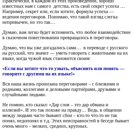
Практически, в каждом из этих произведений, хорошо
известных нам с самого детства, есть свой секрет успеха …
Например, секрет или, если хотите, формула успеха —
ведения переговоров. Понимаю, что такой взгляд слегка
непривычен, но это так…
Думаю, вам легко будет вспомнить, что любое взаимодействие
в сказочном повествовании превращалось в переговоры.
Думаю, что вы уже догадались сами… в переводе с русского
на русский, что значит — уметь говорить с животными на их
языке, когда чужой язык становится своим:
«Если вы хотите что-то узнать, объяснить или понять —
говорите с другими на их языке!»
Вся наша жизнь пронизана переговорами – с близкими и
родными, коллегами и деловыми партнёрами, друзьями и
случайными людьми.
Не помню, кто сказал: «Дар слов – это дар обмана и
иллюзий». И это так похоже на правду… Ведь, в общении
между людьми часто бывают сбои – кто-то что-то не так
понял, недопонял и т.д. Этих неисправностей в беседе бывает
очень много – мелких, средних, крупных.