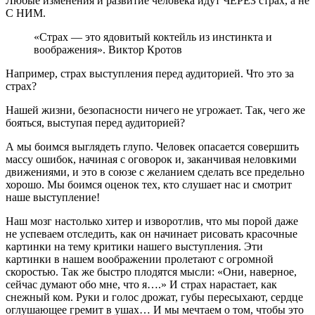
Любые изменения и развитие человека идут ЧЕРЕЗ страх, а не
С НИМ.
«Страх — это ядовитый коктейль из инстинкта и
воображения». Виктор Кротов
Например, страх выступления перед аудиторией. Что это за
страх?
Нашей жизни, безопасности ничего не угрожает. Так, чего же
бояться, выступая перед аудиторией?
А мы боимся выглядеть глупо. Человек опасается совершить
массу ошибок, начиная с оговорок и, заканчивая неловкими
движениями, и это в союзе с желанием сделать все предельно
хорошо. Мы боимся оценок тех, кто слушает нас и смотрит
наше выступление!
Наш мозг настолько хитер и изворотлив, что мы порой даже
не успеваем отследить, как он начинает рисовать красочные
картинки на тему критики нашего выступления. Эти
картинки в нашем воображении пролетают с огромной
скоростью. Так же быстро плодятся мысли: «Они, наверное,
сейчас думают обо мне, что я….» И страх нарастает, как
снежный ком. Руки и голос дрожат, губы пересыхают, сердце
оглушающее гремит в ушах… И мы мечтаем о том, чтобы это