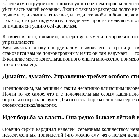
ключевым сотрудником и подтянул к себе некоторое количест
уйти часть вашей команды. Люди с таким характером долго не 
лучше вас, и компетентнее вас, и люди его любили больше, чем
Так что, сто раз подумайте, прежде чем просто избавляться 
внимания ситуацию сейчас нельзя.
К своей власти, влиянию, лидерству, к умению управлять от
управляемости.
Ввязываясь в драку с кардиналом, выводя его за границы св
становится вам не подконтрольным и что он там надумает — тол
В копилке моего консультационного опыта множество примеров
что он сильнее).
Думайте, думайте. Управление требует особого 
Предположим, вы решили с таким негативно влияющим человеком
Почти то же самое, что и с положительным серым кардиналом,
бирюльки играть не будет. Для него эта борьба слишком серьёз
словах/оценках/диалогах.
Идёт борьба за власть. Она редко бывает лёгкой 
Обычно серый кардинал наделён серьёзным количеством незас
незаслуженных привилегий (что можно ему, чего нельзя дела