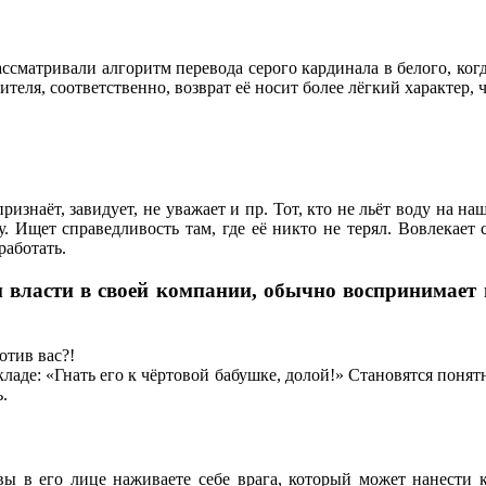
сматривали алгоритм перевода серого кардинала в белого, когд
ителя, соответственно, возврат её носит более лёгкий характер, 
изнаёт, завидует, не уважает и пр. Тот, кто не льёт воду на н
у. Ищет справедливость там, где её никто не терял. Вовлекает
работать.
 власти в своей компании, обычно воспринимает 
отив вас?!
ладе: «Гнать его к чёртовой бабушке, долой!» Становятся поня
.
 вы в его лице наживаете себе врага, который может нанести