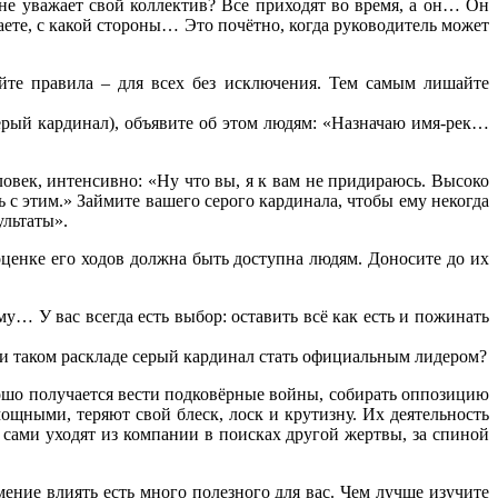
, не уважает свой коллектив? Все приходят во время, а он… Он
аете, с какой стороны… Это почётно, когда руководитель может
йте правила – для всех без исключения. Тем самым лишайте
серый кардинал), объявите об этом людям: «Назначаю имя-рек…
ловек, интенсивно: «Ну что вы, я к вам не придираюсь. Высоко
 с этим.» Займите вашего серого кардинала, чтобы ему некогда
ультаты».
оценке его ходов должна быть доступна людям. Доносите до их
у… У вас всегда есть выбор: оставить всё как есть и пожинать
ри таком раскладе серый кардинал стать официальным лидером?
рошо получается вести подковёрные войны, собирать оппозицию
ощными, теряют свой блеск, лоск и крутизну. Их деятельность
сами уходят из компании в поисках другой жертвы, за спиной
ение влиять есть много полезного для вас. Чем лучше изучите