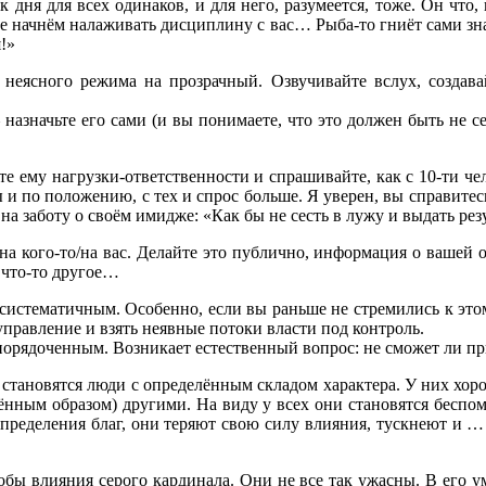
к дня для всех одинаков, и для него, разумеется, тоже. Он что
йте начнём налаживать дисциплину с вас… Рыба-то гниёт сами зн
!»
 неясного режима на прозрачный. Озвучивайте вслух, создава
назначьте его сами (и вы понимаете, что это должен быть не 
те ему нагрузки-ответственности и спрашивайте, как с 10-ти че
 и по положению, с тех и спрос больше. Я уверен, вы справитесь
а заботу о своём имидже: «Как бы не сесть в лужу и выдать рез
 на кого-то/на вас. Делайте это публично, информация о вашей 
 что-то другое…
систематичным. Особенно, если вы раньше не стремились к этом
правление и взять неявные потоки власти под контроль.
упорядоченным. Возникает естественный вопрос: не сможет ли п
и становятся люди с определённым складом характера. У них хо
ённым образом) другими. На виду у всех они становятся беспом
пределения благ, они теряют свою силу влияния, тускнеют и … 
обы влияния серого кардинала. Они не все так ужасны. В его ум