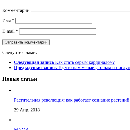
Комментарий
Имя
*
E-mail
*
Следуйте с нами:
Следующая запись
Как стать серым кардиналом?
Предыдущая запись
То, что нам мешает, то нам и посл
Новые статьи
Растительная революция: как работает сознание растений
29 Апр, 2018
МАМА