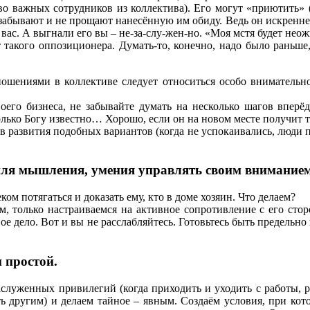
во важных сотрудников из коллектива). Его могут «приютить» 
забывают и не прощают нанесённую им обиду. Ведь он искренне в
 вас. А выгнали его вы – не-за-слу-жен-но. «Моя мстя будет не
от такого оппозиционера. Думать-то, конечно, надо было раньше
ношениями в коллективе следует относиться особо внимательно
оего бизнеса, не забывайте думать на несколько шагов вперёд
ько Богу известно… Хорошо, если он на новом месте получит то,
 развития подобных вариантов (когда не успокаивались, люди пр
стиля мышления, умения управлять своим внимани
 потягаться и доказать ему, кто в доме хозяин. Что делаем?
 только настраиваемся на активное сопротивление с его сторо
ное дело. Вот и вы не расслабляйтесь. Готовьтесь быть предель
и простой.
луженных привилегий (когда приходить и уходить с работы, раз
ть другим) и делаем тайное – явным. Создаём условия, при кот