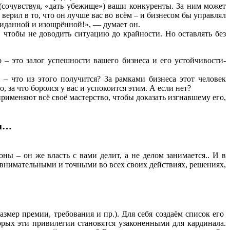
(сочувствуя, «дать убежище») ваши конкуренты. За ним может
ерил в то, что он лучше вас во всём – и бизнесом бы управлял
ожиданной и изощрённой!», — думает он.
, чтобы не доводить ситуацию до крайности. Но оставлять без
 – это залог успешности вашего бизнеса и его устойчивости-
 – что из этого получится? За рамками бизнеса этот человек
 за что боролся у вас и успокоится этим. А если нет?
именяют всё своё мастерство, чтобы доказать изгнавшему его,
ем…
ны – он же власть с вами делит, а не делом занимается.. И в
но внимательными и точными во всех своих действиях, решениях,
мер премии, требования и пр.). Для себя создаём список его
орых эти привилегии становятся узаконенными для кардинала.