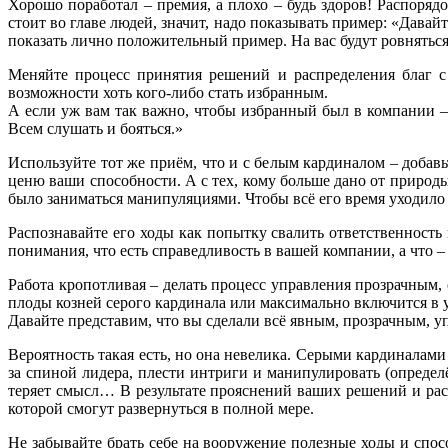
Хорошо поработал – премия, а плохо – будь здоров! Распорядо
стоит во главе людей, значит, надо показывать пример: «Дава
показать лично положительный пример. На вас будут ровняться
Меняйте процесс принятия решений и распределения благ с
возможности хоть кого-либо стать избранным.
А если уж вам так важно, чтобы избранный был в компании – 
Всем слушать и бояться.»
Используйте тот же приём, что и с белым кардиналом – добавь
ценю ваши способности. А с тех, кому больше дано от природы
было заниматься манипуляциями. Чтобы всё его время уходило н
Распознавайте его ходы как попытку свалить ответственность
понимания, что есть справедливость в вашей компании, а что –
Работа кропотливая – делать процесс управления прозрачным, 
плоды козней серого кардинала или максимально включится в у
Давайте представим, что вы сделали всё явным, прозрачным, 
Вероятность такая есть, но она невелика. Серыми кардиналам
за спиной лидера, плести интриги и манипулировать (определ
теряет смысл… В результате прояснений ваших решений и рас
которой смогут развернуться в полной мере.
Не забывайте брать себе на вооружение полезные ходы и спос