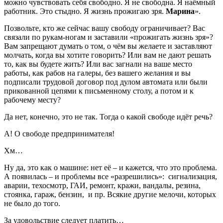
можно чувствовать себя свободно. Я не свободна. Я наёмный
работник. Это стыдно. Я жизнь прожигаю зря.
Марина
».
Позвольте, кто же сейчас вашу свободу ограничивает? Вас
связали по рукам-ногам и заставили «прожигать жизнь зря»?
Вам запрещают думать о том, о чём вы желаете и заставляют
молчать, когда вы хотите говорить? Или вам не дают решать
то, как вы будете жить? Или вас загнали на ваше место
работы, как рабов на галеры, без вашего желания и вы
подписали трудовой договор под дулом автомата или были
прикованной цепями к письменному столу, а потом и к
рабочему месту?
Да нет, конечно, это не так. Тогда о какой свободе идёт речь?
А! О свободе предпринимателя!
Хм…
Ну да, это как о машине: нет её – и кажется, что это проблема.
А появилась – и проблемы все «разрешились»: сигнализация,
аварии, техосмотр, ГАИ, ремонт, кражи, вандалы, резина,
стоянка, гараж, бензин, и пр. Всякие другие мелочи, которых
не было до того.
За удовольствие следует платить…