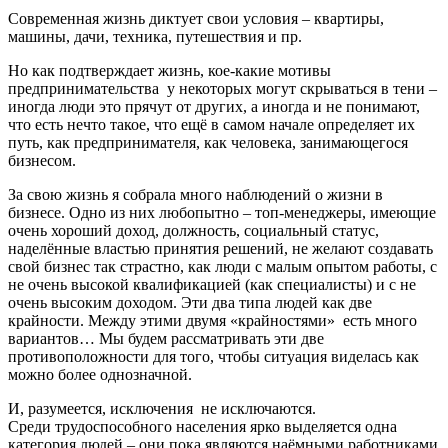
Современная жизнь диктует свои условия – квартиры,
машины, дачи, техника, путешествия и пр.
Но как подтверждает жизнь, кое-какие мотивы
предпринимательства у некоторых могут скрываться в тени –
иногда люди это прячут от других, а иногда и не понимают,
что есть нечто такое, что ещё в самом начале определяет их
путь, как предпринимателя, как человека, занимающегося
бизнесом.
За свою жизнь я собрала много наблюдений о жизни в
бизнесе. Одно из них любопытно – топ-менеджеры, имеющие
очень хороший доход, должность, социальный статус,
наделённые властью принятия решений, не желают создавать
свой бизнес так страстно, как люди с малым опытом работы, с
не очень высокой квалификацией (как специалисты) и с не
очень высоким доходом. Эти два типа людей как две
крайности. Между этими двумя «крайностями» есть много
вариантов… Мы будем рассматривать эти две
противоположности для того, чтобы ситуация виделась как
можно более однозначной.
И, разумеется, исключения не исключаются.
Среди трудоспособного населения ярко выделяется одна
категория людей – они пока являются наёмными работниками