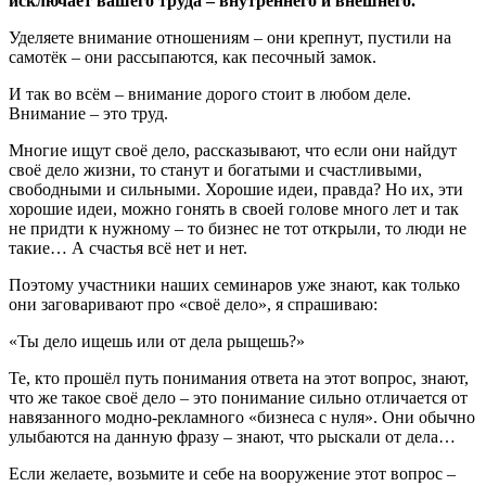
исключает вашего труда – внутреннего и внешнего.
Уделяете внимание отношениям – они крепнут, пустили на
самотёк – они рассыпаются, как песочный замок.
И так во всём – внимание дорого стоит в любом деле.
Внимание – это труд.
Многие ищут своё дело, рассказывают, что если они найдут
своё дело жизни, то станут и богатыми и счастливыми,
свободными и сильными. Хорошие идеи, правда? Но их, эти
хорошие идеи, можно гонять в своей голове много лет и так
не придти к нужному – то бизнес не тот открыли, то люди не
такие… А счастья всё нет и нет.
Поэтому участники наших семинаров уже знают, как только
они заговаривают про «своё дело», я спрашиваю:
«Ты дело ищешь или от дела рыщешь?»
Те, кто прошёл путь понимания ответа на этот вопрос, знают,
что же такое своё дело – это понимание сильно отличается от
навязанного модно-рекламного «бизнеса с нуля». Они обычно
улыбаются на данную фразу – знают, что рыскали от дела…
Если желаете, возьмите и себе на вооружение этот вопрос –