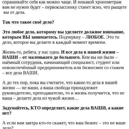
спрашивайте себя как можно чаще. И никакой хронометраж
вам не нужен будет – первокласснику станет ясно, что рыщите
вы от дела.
Так что такое своё дело?
Это любое дело, которому вы уделяете должное внимание,
которым ВЫ занимаетесь.
Подчеркну –
ЛЮБОЕ
. Это то
дело, которое вы делаете в каждый момент времени.
Жизнь-то, ребята, у нас одна.
И все дела в нашей жизни –
НАШИ – от маленького до большого.
Кем вы ни были –
наёмный сотрудник, начинающий специалист, студент или
новоиспечённый предприниматель или бизнесмен со стажем
– все дела ВАШИ.
А до тех пор, пока вы считаете, что какие-то дела в вашей
жизни — не ваши, а ваша свобода принадлежит
руководителю, преподавателю, то и жизнь получается, что не
ваша – делаете дела из чужой жизни…
Задумайтесь, КТО определяет, какие дела ВАШИ, а какие
нет?
А если вам завтра кто-то скажет, что ваш бизнес – это не ваше
дело?..