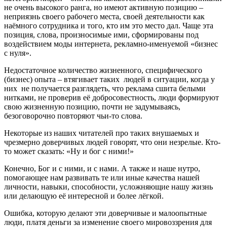
не очень высокого ранга, но имеют активную позицию –
неприязнь своего рабочего места, своей деятельности как
наёмного сотрудника и того, кто им это место дал. Чаще эта
позиция, слова, произносимые ими, сформированы под
воздействием моды интернета, рекламно-именуемой «бизнес
с нуля».
Недостаточное количество жизненного, специфического
(бизнес) опыта – втягивает таких людей в ситуации, когда у
них не получается разглядеть, что реклама сшита белыми
нитками, не проверив её добросовестность, люди формируют
свою жизненную позицию, почти не задумываясь,
безоговорочно повторяют чьи-то слова.
Некоторые из наших читателей про таких внушаемых и
чрезмерно доверчивых людей говорят, что они незрелые. Кто-
то может сказать: «Ну и бог с ними!»
Конечно, Бог и с ними, и с нами. А также и наше нутро,
помогающее нам развивать те или иные качества нашей
личности, навыки, способности, усложняющие нашу жизнь
или делающую её интересной и более лёгкой.
Ошибка, которую делают эти доверчивые и малоопытные
люди, платя деньги за изменение своего мировоззрения для