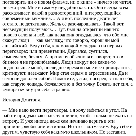
поговорить ни о новом фильме, ни о книге – ничего не читал,
не смотрел. Мне и самому неудобно как-то. Она всегда всем
рассказывает, какой я разносторонний, интересующийся
современный мужчина… А я вот, последние десять лет
отстаю, не дотягиваю. Жаль её разочаровывать. Такой вот,
несведущий получаюсь… Тут, был на открытии нашего
нового салона и всё, как параноик оглядывался, что обо мне
скажут люди — как выгляжу, что говорю, хорош ли мой
английский. Веду себя, как молодой менеджер на первых
переговорах или презентации. Дергался, суетился,
сомневался, боялся. А про меня обычно все говорят, что в
бизнесе я не прошибаемый. Люди вокруг все какие-то
недовольные мной, последнее время ко мне все придираются,
критикуют, наезжают. Мир стал серым и агрессивным. Да и
сам я не доволен собой. Помогите, устал, посерел, загнал себя,
как старую лошадь, безжалостно и без толку. Бежать нет сил, а
«умирать» внутри себя страшно.
История Дмитрия.
— Мне надо вести переговоры, а я хочу забиться в угол. На
работе придумываю тысячу причин, чтобы только не ехать на
встречу. И уже иногда даже сам начинаю верить в эти
причины, якобы они истинны. Но это – «отмазки». Вру себе и
другим, чувствую себя каким-то школьником. Но заставить