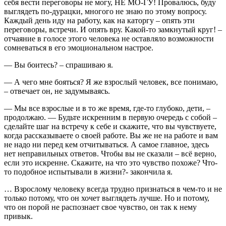
себя вести переговоры не могу, НЕ МО-ГУ! Провалюсь, буду
выглядеть по-дурацки, многого не знаю по этому вопросу.
Каждый день иду на работу, как на каторгу – опять эти
переговоры, встречи. И опять вру. Какой-то замкнутый круг! –
отчаяние в голосе этого человека не оставляло возможности
сомневаться в его эмоциональном настрое.
— Вы боитесь? – спрашиваю я.
— А чего мне бояться? Я же взрослый человек, все понимаю,
– отвечает он, не задумываясь.
— Мы все взрослые и в то же время, где-то глубоко, дети, –
продолжаю. — Будьте искренним в первую очередь с собой –
сделайте шаг на встречу к себе и скажите, что вы чувствуете,
когда рассказываете о своей работе. Вы же не на работе и вам
не надо ни перед кем отчитываться. А самое главное, здесь
нет неправильных ответов. Чтобы вы не сказали – всё верно,
если это искренне. Скажите, на что это чувство похоже? Что-
то подобное испытывали в жизни?- закончила я.
… Взрослому человеку всегда трудно признаться в чем-то и не
только потому, что он хочет выглядеть лучше. Но и потому,
что он порой не распознает свое чувство, он так к нему
привык.