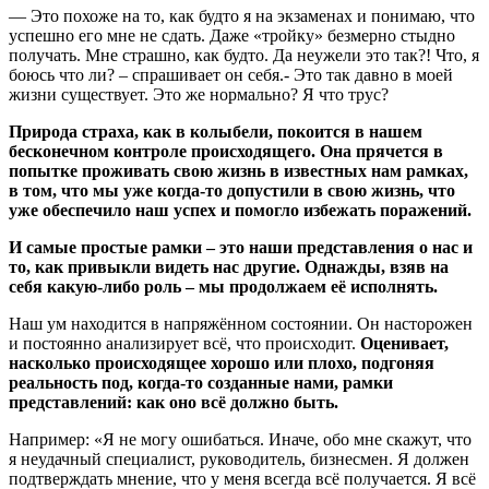
— Это похоже на то, как будто я на экзаменах и понимаю, что
успешно его мне не сдать. Даже «тройку» безмерно стыдно
получать. Мне страшно, как будто. Да неужели это так?! Что, я
боюсь что ли? – спрашивает он себя.- Это так давно в моей
жизни существует. Это же нормально? Я что трус?
Природа страха, как в колыбели, покоится в нашем
бесконечном контроле происходящего. Она прячется в
попытке проживать свою жизнь в известных нам рамках,
в том, что мы уже когда-то допустили в свою жизнь, что
уже обеспечило наш успех и помогло избежать поражений.
И самые простые рамки – это наши представления о нас и
то, как привыкли видеть нас другие. Однажды, взяв на
себя какую-либо роль – мы продолжаем её исполнять.
Наш ум находится в напряжённом состоянии. Он насторожен
и постоянно анализирует всё, что происходит.
Оценивает,
насколько происходящее хорошо или плохо, подгоняя
реальность под, когда-то созданные нами, рамки
представлений: как оно всё должно быть.
Например: «Я не могу ошибаться. Иначе, обо мне скажут, что
я неудачный специалист, руководитель, бизнесмен. Я должен
подтверждать мнение, что у меня всегда всё получается. Я всё