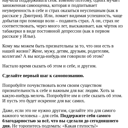
научила поддерживать себя. Именно поэтому, одних мучает
заниженная самооценка, которая и подпитывает
неуверенность в себе и страх оказаться неуспешным (как в
рассказе у Дмитрия). Или, ломает видимая успешность, чаще
добытая при помощи воли – подавить страх. А он, страх не
соответствовать, через много лет, выскакивает, как чёртик из
табакерки в виде постоянной депрессии (как в первом
рассказе у Ильи).
Кому мы можем быть признательны за то, что они есть в
нашей жизни? Жене, мужу, детям, друзьям, родителям,
коллегам? А вы когда-нибудь им говорили об этом?
Настало время сказать об этом и себе, и другим.
Сделайте первый шаг к самопознанию.
Попробуйте почувствовать всем своим существом
признательность к себе и важным для вас людям. Хоть за
какую-нибудь мелочь. Попробуйте им и себе сказать об этом.
И пусть это будет искренне для вас самих.
Даже, если это не нужно другим, сделайте это для самого
важного человека – для себя.
Поддержите себя самого
благодарностью за всё, что вы сделали до сегодняшнего
дня.
Не торопитесь подумать: «Какая глупость!»