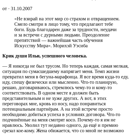
от · 31.10.2007
«Не взирай на этот мир со страхом и отвращением.
Смело смотри в лицо тому, что предлагают тебе
боги. Будь благодарен даже за трудности, неудачи
и за встречи с дурными людьми. Преодоление
препятствий — важнейшая часть обучения
Искусству Мира». Морихэй Уэсиба
Крик души Ильи, успешного человека.
— Я никогда не был трусом. Но теперь каждая, самая мелкая,
ситуация по сумасшедшему напрягает меня. Темп жизни
превратил меня в бегуна-марафонца. Я все время куда-то еду,
иду, спешу физически или мысленно.
Что-то планирую,
решаю, договариваюсь, стремлюсь чему-то и кому-то
соответствовать. В одном месте я должен быть
представительным и не хуже других. А вот, в этих
переговорах мне, кровь из носу, надо понравиться
потенциальным партнёрам. А на этой встрече просто
необходимо добиться успеха в условиях договора. Что-то
подчинённые на меня смотрят косо. Почему-то я им не
нравлюсь. Уволил тут недавно одного, да ещё и премию
срезал кое-кому. Жена обижается, что со мной не возможно