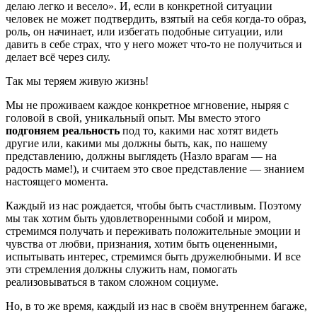
делаю легко и весело». И, если в конкретной ситуации
человек не может подтвердить, взятый на себя когда-то образ,
роль, он начинает, или избегать подобные ситуации, или
давить в себе страх, что у него может что-то не получиться и
делает всё через силу.
Так мы теряем живую жизнь!
Мы не проживаем каждое конкретное мгновение, ныряя с
головой в свой, уникальный опыт. Мы вместо этого
подгоняем реальность
под то, какими нас хотят видеть
другие или, какими мы должны быть, как, по нашему
представлению, должны выглядеть (Назло врагам — на
радость маме!), и считаем это свое представление — знанием
настоящего момента.
Каждый из нас рождается, чтобы быть счастливым. Поэтому
мы так хотим быть удовлетворенными собой и миром,
стремимся получать и переживать положительные эмоции и
чувства от любви, признания, хотим быть оцененными,
испытывать интерес, стремимся быть дружелюбными. И все
эти стремления должны служить нам, помогать
реализовываться в таком сложном социуме.
Но, в то же время, каждый из нас в своём внутреннем багаже,