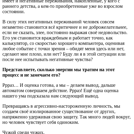
имеет и негативные переживания, накопленные, у кого с
раннего детства, а кем-то приобретенные уже во взрослом
состоянии.
В силу этих негативных переживаний человек совсем
незаметно становится всё критичнее и не доброжелательнее,
если не сказать, злее, постоянно выражая своё недовольство.
Его ум становится враждебным и работает точно, как
калькулятор, со скоростью хорошего компьютера, оценивая
любое событие с точки зрения – обидят меня здесь или нет,
сделают мне плохо, или нет? Буду ли я в этой ситуации или
после нее испытывать негативные чувства?
Представляете, сколько энергии мы тратим на этот
процесс и не замечаем его?
Ррраз… И оценка готова, а мы – делаем вывод, дальше
автоматом совершаем действие. Ррраз! Ещё одна оценка
нашего ума подсказала нам следующий вывод.
Превращаясь в агрессивно-настороженную личность, мы
создаем своё изолированное существование от других,
напряженно удерживая свою защиту. Так много людей вокруг,
но человек чувствует себя одиноким.
Чужой среди чужих.