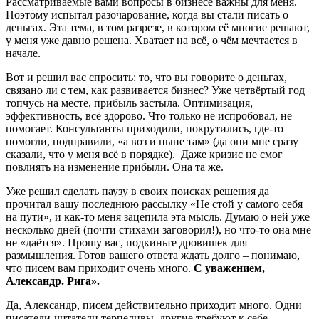
Рассматриваемые вами вопросы в бизнесе важны для меня.
Поэтому испытал разочарование, когда вы стали писать о
деньгах. Эта тема, в том разрезе, в котором её многие решают,
у меня уже давно решена. Хватает на всё, о чём мечтается в
начале.
Вот и решил вас спросить: то, что вы говорите о деньгах,
связано ли с тем, как развивается бизнес? Уже четвёртый год
топчусь на месте, прибыль застыла. Оптимизация,
эффективность, всё здорово. Что только не испробовал, не
помогает. Консультанты приходили, покрутились, где-то
помогли, подправили, «а воз и ныне там» (да они мне сразу
сказали, что у меня всё в порядке). Даже кризис не смог
повлиять на изменение прибыли. Она та же.
Уже решил сделать паузу в своих поисках решения да
прочитал вашу последнюю рассылку «Не стой у самого себя
на пути», и как-то меня зацепила эта мысль. Думаю о ней уже
несколько дней (почти стихами заговорил!), но что-то она мне
не «даётся». Прошу вас, подкиньте дровишек для
размышления. Готов вашего ответа ждать долго – понимаю,
что писем вам приходит очень много.
С уважением,
Александр. Рига».
Да, Александр, писем действительно приходит много. Одни
писатели-читатели терпеливы, другие требуют к себе