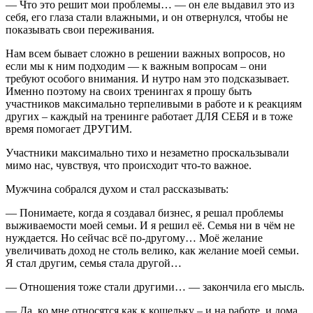
— Что это решит мои проблемы… — он еле выдавил это из
себя, его глаза стали влажными, и он отвернулся, чтобы не
показывать свои переживания.
Нам всем бывает сложно в решении важных вопросов, но
если мы к ним подходим — к важным вопросам – они
требуют особого внимания. И нутро нам это подсказывает.
Именно поэтому на своих тренингах я прошу быть
участников максимально терпеливыми в работе и к реакциям
других – каждый на тренинге работает ДЛЯ СЕБЯ и в тоже
время помогает ДРУГИМ.
Участники максимально тихо и незаметно проскальзывали
мимо нас, чувствуя, что происходит что-то важное.
Мужчина собрался духом и стал рассказывать:
— Понимаете, когда я создавал бизнес, я решал проблемы
выживаемости моей семьи. И я решил её. Семья ни в чём не
нуждается. Но сейчас всё по-другому… Моё желание
увеличивать доход не столь велико, как желание моей семьи.
Я стал другим, семья стала другой…
— Отношения тоже стали другими… — закончила его мысль.
— Да, ко мне относятся как к кошельку – и на работе, и дома.