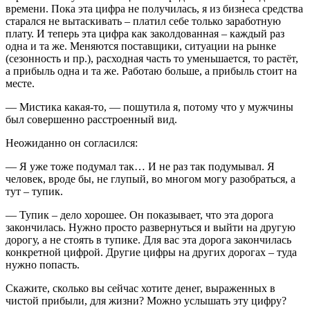
времени. Пока эта цифра не получилась, я из бизнеса средства
старался не вытаскивать – платил себе только заработную
плату. И теперь эта цифра как заколдованная – каждый раз
одна и та же. Меняются поставщики, ситуации на рынке
(сезонность и пр.), расходная часть то уменьшается, то растёт,
а прибыль одна и та же. Работаю больше, а прибыль стоит на
месте.
— Мистика какая-то, — пошутила я, потому что у мужчины
был совершенно расстроенный вид.
Неожиданно он согласился:
— Я уже тоже подумал так… И не раз так подумывал. Я
человек, вроде бы, не глупый, во многом могу разобраться, а
тут – тупик.
— Тупик – дело хорошее. Он показывает, что эта дорога
закончилась. Нужно просто развернуться и выйти на другую
дорогу, а не стоять в тупике. Для вас эта дорога закончилась
конкретной цифрой. Другие цифры на других дорогах – туда
нужно попасть.
Скажите, сколько вы сейчас хотите денег, выраженных в
чистой прибыли, для жизни? Можно услышать эту цифру?