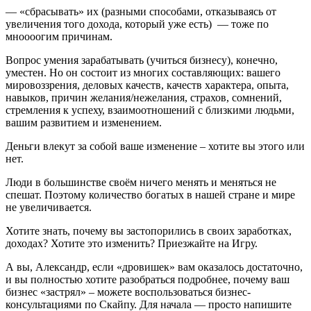
— «сбрасывать» их (разными способами, отказываясь от
увеличения того дохода, который уже есть) — тоже по
мноооогим причинам.
Вопрос умения зарабатывать (учиться бизнесу), конечно,
уместен. Но он состоит из многих составляющих: вашего
мировоззрения, деловых качеств, качеств характера, опыта,
навыков, причин желания/нежелания, страхов, сомнений,
стремления к успеху, взаимоотношений с близкими людьми,
вашим развитием и изменением.
Деньги влекут за собой ваше изменение – хотите вы этого или
нет.
Люди в большинстве своём ничего менять и меняться не
спешат. Поэтому количество богатых в нашей стране и мире
не увеличивается.
Хотите знать, почему вы застопорились в своих заработках,
доходах? Хотите это изменить? Приезжайте на Игру.
А вы, Александр, если «дровишек» вам оказалось достаточно,
и вы полностью хотите разобраться подробнее, почему ваш
бизнес «застрял» – можете воспользоваться бизнес-
консультациями по Скайпу. Для начала — просто напишите