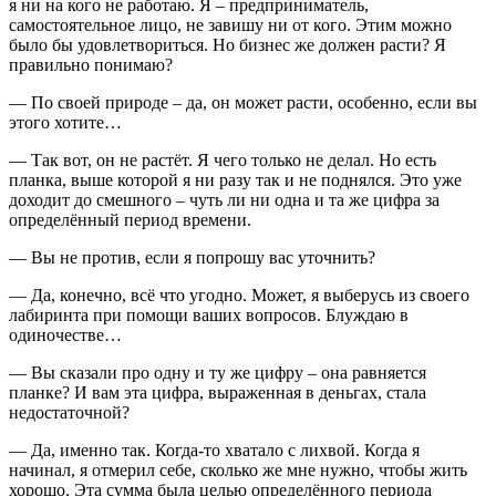
я ни на кого не работаю. Я – предприниматель,
самостоятельное лицо, не завишу ни от кого. Этим можно
было бы удовлетвориться. Но бизнес же должен расти? Я
правильно понимаю?
— По своей природе – да, он может расти, особенно, если вы
этого хотите…
— Так вот, он не растёт. Я чего только не делал. Но есть
планка, выше которой я ни разу так и не поднялся. Это уже
доходит до смешного – чуть ли ни одна и та же цифра за
определённый период времени.
— Вы не против, если я попрошу вас уточнить?
— Да, конечно, всё что угодно. Может, я выберусь из своего
лабиринта при помощи ваших вопросов. Блуждаю в
одиночестве…
— Вы сказали про одну и ту же цифру – она равняется
планке? И вам эта цифра, выраженная в деньгах, стала
недостаточной?
— Да, именно так. Когда-то хватало с лихвой. Когда я
начинал, я отмерил себе, сколько же мне нужно, чтобы жить
хорошо. Эта сумма была целью определённого периода