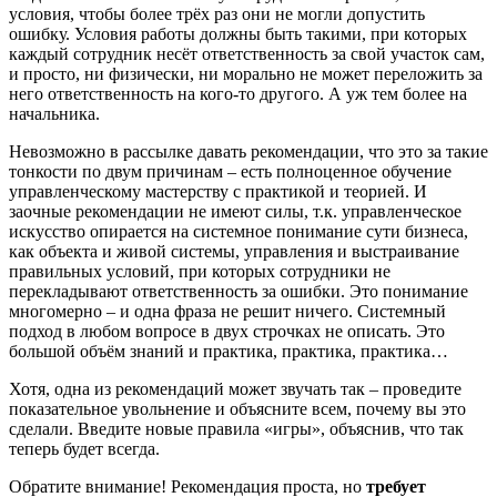
условия, чтобы более трёх раз они не могли допустить
ошибку. Условия работы должны быть такими, при которых
каждый сотрудник несёт ответственность за свой участок сам,
и просто, ни физически, ни морально не может переложить за
него ответственность на кого-то другого. А уж тем более на
начальника.
Невозможно в рассылке давать рекомендации, что это за такие
тонкости по двум причинам – есть полноценное обучение
управленческому мастерству с практикой и теорией. И
заочные рекомендации не имеют силы, т.к. управленческое
искусство опирается на системное понимание сути бизнеса,
как объекта и живой системы, управления и выстраивание
правильных условий, при которых сотрудники не
перекладывают ответственность за ошибки. Это понимание
многомерно – и одна фраза не решит ничего. Системный
подход в любом вопросе в двух строчках не описать. Это
большой объём знаний и практика, практика, практика…
Хотя, одна из рекомендаций может звучать так – проведите
показательное увольнение и объясните всем, почему вы это
сделали. Введите новые правила «игры», объяснив, что так
теперь будет всегда.
Обратите внимание! Рекомендация проста, но
требует