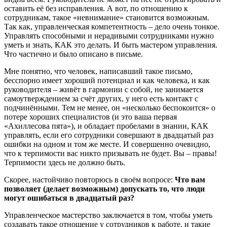
оставить её без исправления. А вот, по отношению к
сотрудникам, такое «невнимание» становится возможным.
Так как, управленческая компетентность – дело очень тонкое.
Управлять способными и нерадивыми сотрудниками нужно
уметь и знать, КАК это делать. И быть мастером управления.
Что частично и было описано в письме.
Мне понятно, что человек, написавший такое письмо,
бесспорно имеет хороший потенциал и как человека, и как
руководителя – живёт в гармонии с собой, не занимается
самоутверждением за счёт других, у него есть контакт с
подчинёнными. Тем не менее, он «несколько беспокоится» о
потере хороших специалистов (и это ваша первая
«Ахиллесова пята»), и обладает пробелами в знании, КАК
управлять, если его сотрудники совершают в двадцатый раз
ошибки на одном и том же месте. И совершенно очевидно,
что к терпимости вас никто призывать не будет. Вы – правы!
Терпимости здесь не должно быть.
Скорее, настойчиво повторюсь в своём вопросе:
Что вам
позволяет (делает возможным) допускать то, что люди
могут ошибаться в двадцатый раз?
Управленческое мастерство заключается в том, чтобы уметь
создавать такое отношение у сотрудников к работе, и такие