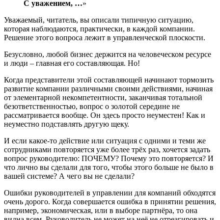
С уважением, …
»
Уважаемый, читатель, вы описали типичную ситуацию,
которая наблюдаются, практически, в каждой компании.
Решение этого вопроса лежит в управленческой плоскости.
Безусловно, любой бизнес держится на человеческом ресурсе
и люди – главная его составляющая. Но!
Когда представители этой составляющей начинают тормозить
развитие компании различными своими действиями, начиная
от элементарной некомпетентности, заканчивая тотальной
безответственностью, вопрос о золотой середине не
рассматривается вообще. Он здесь просто неуместен! Как и
неуместно подставлять другую щеку.
И если какое-то действие или ситуация с одними и теми же
сотрудниками повторяется уже более трёх раз, хочется задать
вопрос руководителю: ПОЧЕМУ? Почему это повторяется? И
что лично вы сделали для того, чтобы этого больше не было в
вашей системе? А чего вы не сделали?
Ошибки руководителей в управлении для компаний обходятся
очень дорого. Когда совершается ошибка в принятии решения,
например, экономическая, или в выборе партнёра, то она
видна всем. Руководитель не может на неё не отреагировать и