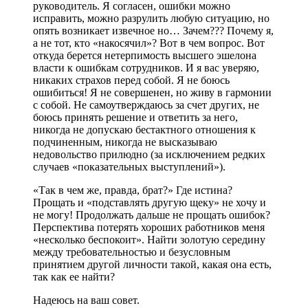
руководитель. Я согласен, ошибки можно
исправить, можно разрулить любую ситуацию, но
опять возникает извечное но… Зачем??? Почему я,
а не тот, кто «накосячил»? Вот в чем вопрос. Вот
откуда берется нетерпимость высшего эшелона
власти к ошибкам сотрудников. И я вас уверяю,
никаких страхов перед собой. Я не боюсь
ошибиться! Я не совершенен, но живу в гармонии
с собой. Не самоутверждаюсь за счет других, не
боюсь принять решение и ответить за него,
никогда не допускаю бестактного отношения к
подчиненным, никогда не высказываю
недовольство прилюдно (за исключением редких
случаев «показательных выступлений»).
«Так в чем же, правда, брат?» Где истина?
Прощать и «подставлять другую щеку» не хочу и
не могу! Продолжать дальше не прощать ошибок?
Перспектива потерять хороших работников меня
«несколько беспокоит». Найти золотую середину
между требовательностью и безусловным
принятием другой личности такой, какая она есть,
так как ее найти?
Надеюсь на ваш совет.