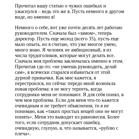
Прочитал вашу статью о чужих ошибках и
ужаснулся – ведь это же я. Пусть немного в другом
виде, но именно я!
Немного о себе, вот уже почти десять лет работаю
руководителем. Сначала был «замом», теперь
директор. Пусть еще молод (всего 35), пусть еще
мало опыта, но я считаю, что уже многое умею,
много знаю. Я человек не амбициозный, я из
числа трудоголиков, которые могут делать все.
Сначала моя проблема заключалась именно в этом.
Прочитав где-то: «не умеешь руководить, делай
сам», я всячески старался избавиться от этой
дурной привычки. Как мне кажется, я
перестроился, но сейчас передо мной возникла
новая проблема: я не могу терпеть, когда
сотрудники меня не понимают. Я для себя понял, в
чем моя проблема. Если для меня что-то кажется
очевидным и не требует объяснения, то я не
понимаю, как «таких простых вещей они не могут
понять». Меня это выводит из равновесия. Более
того, если сотрудник допускает ошибку,
очевидную, глупую, я, что называется, «рублю с
плеча».