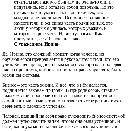
отчитала монтажную бригаду, не очень-то они и
испугались, но я осталась собой довольна. Но это
не так сложно указывать на ошибки тех, кто
младше и не так опытен. Все мои сегодняшние
заместители, и основная часть подчиненных, это
люди у которых я училась, которых уважаю, и
которые старше меня. И, вот тут засада. Как
поступать здесь? Я пока не знаю.
С уважением, Ирина
».
Да, Ирина, это сложный момент, когда человек, из
обучающегося превращается в руководителя теми, кто его
учил. Бизнес преподносит нам много сюрпризов, проверяя
нас на прочность, компетентность и право управлять, быть
хозяином системы.
Бизнес – это часть жизни. И всё, что в нём делается,
подчиняется законам природы. В природе особь, ставшая
вожаком стаи, проверяется и испытывается на прочность
самой жизнью – сможет ли он позволить стае развиваться и
выживать в сложных условиях.
Человек, взявший на себя право руководить бизнес-системой,
должен чутко следить за тем, чтобы она была успешной. И,
если, ваши указания на ошибки тех, у кого вы учились, в