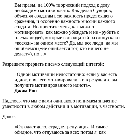
Вы правы, на 100% творческий подход к делу
необходимо мотивировать. Как делал Суворов,
объяснял солдатам всю важность предстоящего
сражения, и особенно важность миссии каждого
солдата. Но простите меня, как можно
мотивировать, как можно убеждать и не «рубить с
плеча» людей, которые в двадцатый раз допускают
«косяки» на одном месте? Да, мы все люди, да мы
ошибаемся («не ошибается тот, кто ничего не
делает»), но…»
Разрешите прервать письмо следующей цитатой:
«Одной мотивации недостаточно: если у вас есть
идиот, и вы его мотивировали, то в результате вы
получите мотивированного идиота».
Джим Рон
Надеюсь, что мы с вами одинаково понимаем значение
уместности в любом действии и в мотивации, в частности.
Далее:
«Страдает дело, страдает репутация. И самое
обидное, что отдуваюсь за всех потом я, как