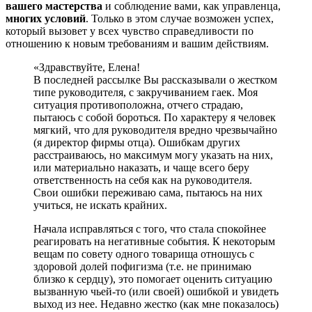
вашего мастерства
и соблюдение вами, как управленца,
многих условий
. Только в этом случае возможен успех,
который вызовет у всех чувство справедливости по
отношению к новым требованиям и вашим действиям.
«Здравствуйте, Елена!
В последней рассылке Вы рассказывали о жестком
типе руководителя, с закручиванием гаек. Моя
ситуация противоположна, отчего страдаю,
пытаюсь с собой бороться. По характеру я человек
мягкий, что для руководителя вредно чрезвычайно
(я директор фирмы отца). Ошибкам других
расстраиваюсь, но максимум могу указать на них,
или материально наказать, и чаще всего беру
ответственность на себя как на руководителя.
Свои ошибки переживаю сама, пытаюсь на них
учиться, не искать крайних.
Начала исправляться с того, что стала спокойнее
реагировать на негативные события. К некоторым
вещам по совету одного товарища отношусь с
здоровой долей пофигизма (т.е. не принимаю
близко к сердцу), это помогает оценить ситуацию
вызванную чьей-то (или своей) ошибкой и увидеть
выход из нее. Недавно жестко (как мне показалось)