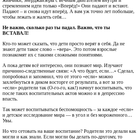
живчики, энерджайзеры с вечным двигателем внутри и
стремлением идти только «Вперёд!» Они падают и встают.
Падают – и снова идут вперёд. А вам уж точно лет побольше,
чтобы лежать и жалеть себя…
Не важно, сколько раз ты падал. Важно, что ты
ВСТАВАЛ!
Кто-то может сказать, что дети просто верят в себя. Да не
знают дети такое слово – «вера». Это потом взрослые
познакомят их с такими сложными понятиями.
А пока детям всё интересно, они познают мир. Изучают
причинно-следственные связи: «А что будет, если…» Сделал,
попробовал и запомнил, что от этого «если» можно
захлебнуться в диком восторге от результата, а вот за это
«если» родители так (О-го-го, как!) начнут воспитывать, что
после таких воспитательных актов можно и в депрессию
впасть.
Так может воспитываться беспомощность – за каждое «если»
и детское исследование мира — в угол и без мороженного…
Увы.
Но что сетовать на ваше воспитание? Родители это делали как
могли и как знали. Если могли бы делать по-другому, то