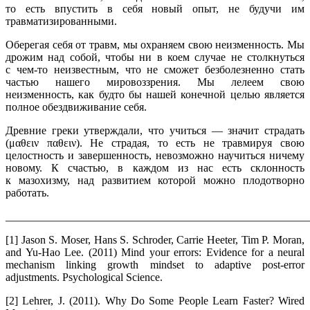
то есть впустить в себя новый опыт, не будучи им
травматизированными.
Оберегая себя от травм, мы охраняем свою неизменность. Мы
дрожим над собой, чтобы ни в коем случае не столкнуться
с чем-то неизвестным, что не сможет безболезненно стать
частью нашего мировоззрения. Мы лелеем свою
неизменность, как будто бы нашей конечной целью является
полное обездвиживание себя.
Древние греки утверждали, что учиться — значит страдать
(μαθειν παθειν). Не страдая, то есть не травмируя свою
целостность и завершенность, невозможно научиться ничему
новому. К счастью, в каждом из нас есть склонность
к мазохизму, над развитием которой можно плодотворно
работать.
_______________________________________________________
[1] Jason S. Moser, Hans S. Schroder, Carrie Heeter, Tim P. Moran,
and Yu-Hao Lee. (2011) Mind your errors: Evidence for a neural
mechanism linking growth mindset to adaptive post-error
adjustments. Psychological Science.
[2] Lehrer, J. (2011). Why Do Some People Learn Faster? Wired