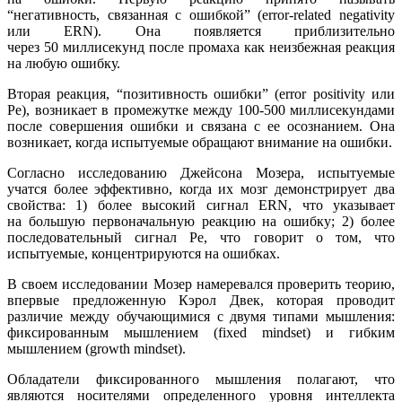
“негативность, связанная с ошибкой” (error-related negativity
или ERN). Она появляется приблизительно
через 50 миллисекунд после промаха как неизбежная реакция
на любую ошибку.
Вторая реакция, “позитивность ошибки” (error positivity или
Pе), возникает в промежутке между 100-500 миллисекундами
после совершения ошибки и связана с ее осознанием. Она
возникает, когда испытуемые обращают внимание на ошибки.
Согласно исследованию Джейсона Мозера, испытуемые
учатся более эффективно, когда их мозг демонстрирует два
свойства: 1) более высокий сигнал ERN, что указывает
на большую первоначальную реакцию на ошибку; 2) более
последовательный сигнал Ре, что говорит о том, что
испытуемые, концентрируются на ошибках.
В своем исследовании Мозер намеревался проверить теорию,
впервые предложенную Кэрол Двек, которая проводит
различие между обучающимися с двумя типами мышления:
фиксированным мышлением (fixed mindset) и гибким
мышлением (growth mindset).
Обладатели фиксированного мышления полагают, что
являются носителями определенного уровня интеллекта