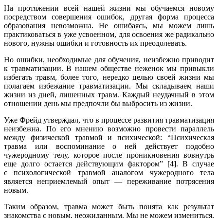
На протяжении всей нашей жизни мы обучаемся новому
посредством совершения ошибок, другая форма процесса
образования невозможна. Не ошибаясь, мы можем лишь
практиковаться в уже усвоенном, для освоения же радикально
нового, нужны ошибки и готовность их преодолевать.
Но ошибки, необходимые для обучения, неизбежно приводит
к травматизации. В нашем обществе неженок мы привыкли
избегать травм, более того, нередко целью своей жизни мы
полагаем избежание травматизации. Мы складываем наши
жизни из дней, лишенных травм. Каждый неудачный в этом
отношении день мы предпочли бы выбросить из жизни.
Уже Фрейд утверждал, что в процессе развития травматизация
неизбежна. По его мнению возможно провести параллель
между физической травмой и психической: “Психическая
травма или воспоминание о ней действует подобно
чужеродному телу, которое после проникновения вовнутрь
еще долго остается действующим фактором” [4]. В случае
с психологической травмой аналогом чужеродного тела
является неприемлемый опыт — переживание потрясения
новым.
Таким образом, травма может быть понята как результат
знакомства с новым, неожиданным. Мы не можем измениться,