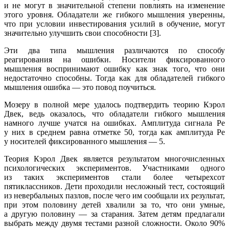
и не могут в значительной степени повлиять на изменение
этого уровня. Обладатели же гибкого мышления уверенны,
что при условии инвестирования усилий в обучение, могут
значительно улучшить свои способности [3].
Эти два типа мышления различаются по способу
реагирования на ошибки. Носители фиксированного
мышления воспринимают ошибку как знак того, что они
недостаточно способны. Тогда как для обладателей гибкого
мышления ошибка — это повод поучиться.
Мозеру в полной мере удалось подтвердить теорию Кэрол
Двек, ведь оказалось, что обладатели гибкого мышления
намного лучше учатся на ошибках. Амплитуда сигнала Pe
у них в среднем равна отметке 50, тогда как амплитуда Pe
у носителей фиксированного мышления — 5.
Теория Кэрол Двек является результатом многочисленных
психологических экспериментов. Участниками одного
из таких экспериментов стали более четырехсот
пятиклассников. Дети проходили несложный тест, состоящий
из невербальных пазлов, после чего им сообщали их результат,
при этом половину детей хвалили за то, что они умные,
а другую половину — за старания. Затем детям предлагали
выбрать между двумя тестами разной сложности. Около 90%