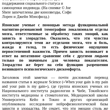
поддержания социального статуса и
самооценки индивида. (На снимке © Joe
Shere запечатлены две кинозвезды, Софи
Лорен и Джейн Мэнсфилд.)
Японские ученые с помощью метода функциональной
магнитно-резонансной томографии локализовали отделы
мозга, ответственные за обработку таких эмоций, как
зависть и злорадство. Оказалось, что эти чувства
контролируются теми же отделами мозга, что и боль,
жажда и голод, то есть физические ощущения
первостепенной важности. Причем зависть возникает в
ответ на негативное сравнение себя с другими людьми
только по значимым для человека показателям.
Злорадство же берет на себя функцию разрешения
возникшего психологического дискомфорта.
Заголовок этой заметки — почти дословный перевод
названия статьи в журнале Science («When your gain is my pain
and your pain is my gain»), где группа японских ученых из
Национального института радиологии в Чибе, Токийского
института медицины и стоматологии, Медицинской школы
Университета Кейо в Токио и других организаций
опубликовала исследование нейрофизиологической базы
зависти и злорадства. Не секрет, что эти эмоции столь же