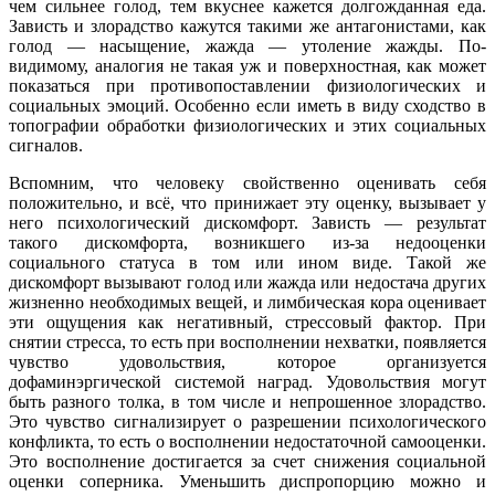
чем сильнее голод, тем вкуснее кажется долгожданная еда.
Зависть и злорадство кажутся такими же антагонистами, как
голод — насыщение, жажда — утоление жажды. По-
видимому, аналогия не такая уж и поверхностная, как может
показаться при противопоставлении физиологических и
социальных эмоций. Особенно если иметь в виду сходство в
топографии обработки физиологических и этих социальных
сигналов.
Вспомним, что человеку свойственно оценивать себя
положительно, и всё, что принижает эту оценку, вызывает у
него психологический дискомфорт. Зависть — результат
такого дискомфорта, возникшего из-за недооценки
социального статуса в том или ином виде. Такой же
дискомфорт вызывают голод или жажда или недостача других
жизненно необходимых вещей, и лимбическая кора оценивает
эти ощущения как негативный, стрессовый фактор. При
снятии стресса, то есть при восполнении нехватки, появляется
чувство удовольствия, которое организуется
дофаминэргической системой наград. Удовольствия могут
быть разного толка, в том числе и непрошенное злорадство.
Это чувство сигнализирует о разрешении психологического
конфликта, то есть о восполнении недостаточной самооценки.
Это восполнение достигается за счет снижения социальной
оценки соперника. Уменьшить диспропорцию можно и