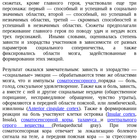
сюжетах, кроме главного героя, участвовали еще три
персонажа: первый — способный и успешный в социально
значимых областях, второй — способный, но успешный в
незначимых областях, третий — скромных способностей и
успешный в незначимых областях. Сюжеты предполагали
переживание главного героя по поводу удач и неудач всех
трех персонажей. Иными словами, оценивалась степень
зависти и злорадства участников в зависимости от разных
параметров социального соперничества, а также
фиксировались области мозга, задействованные в
формировании этих эмоций.
Результат оказался замечательным: зависть и злорадство —
«социальные» эмоции — обрабатываются теми же областями
мозга, что и импульсы
соматосенсорного
порядка — боль,
голод, сексуальное удовлетворение. Также как и боль, зависть,
а вместе с ней и другие социальные неудачи (общественное
порицание, несправедливое обращение, чувство утраты),
оформляются в передней области поясной, или лимбической,
извилины (
Anterior cingulate cortex
). Также в формировании
реакции на боль участвуют клетки островка (
Insular cortex
,
Insula),
соматосенсорной коры
,
таламуса
и
центрального
серого вещества
(Periaqueductal gray). При этом
соматосенсорная кора отвечает за локализацию болевого
сигнала на теле, а передняя поясная кора — за стрессовую