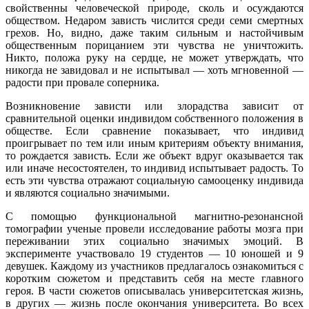
свойственны человеческой природе, сколь и осуждаются
обществом. Недаром зависть числится среди семи смертных
грехов. Но, видно, даже таким сильным и настойчивым
общественным порицанием эти чувства не уничтожить.
Никто, положа руку на сердце, не может утверждать, что
никогда не завидовал и не испытывал — хоть мгновенной —
радости при провале соперника.
Возникновение зависти или злорадства зависит от
сравнительной оценки индивидом собственного положения в
обществе. Если сравнение показывает, что индивид
проигрывает по тем или иным критериям объекту внимания,
то рождается зависть. Если же объект вдруг оказывается так
или иначе несостоятелен, то индивид испытывает радость. То
есть эти чувства отражают социальную самооценку индивида
и являются социально значимыми.
С помощью функциональной магнитно-резонансной
томографии ученые провели исследование работы мозга при
переживании этих социально значимых эмоций. В
эксперименте участвовало 19 студентов — 10 юношей и 9
девушек. Каждому из участников предлагалось ознакомиться с
коротким сюжетом и представить себя на месте главного
героя. В части сюжетов описывалась университетская жизнь,
в других — жизнь после окончания университета. Во всех