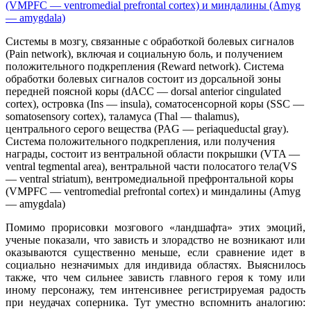
Системы в мозгу, связанные с обработкой болевых сигналов
(Pain network), включая и социальную боль, и получением
положительного подкрепления (Reward network). Система
обработки болевых сигналов состоит из дорсальной зоны
передней поясной коры (dACC — dorsal anterior cingulated
cortex), островка (Ins — insula), соматосенсорной коры (SSC —
somatosensory cortex), таламуса (Thal — thalamus),
центрального серого вещества (PAG — periaqueductal gray).
Система положительного подкрепления, или получения
награды, состоит из вентральной области покрышки (VTA —
ventral tegmental area), вентральной части полосатого тела(VS
— ventral striatum), вентромедиальной префронтальной коры
(VMPFC — ventromedial prefrontal cortex) и миндалины (Amyg
— amygdala)
Помимо прорисовки мозгового «ландшафта» этих эмоций,
ученые показали, что зависть и злорадство не возникают или
оказываются существенно меньше, если сравнение идет в
социально незначимых для индивида областях. Выяснилось
также, что чем сильнее зависть главного героя к тому или
иному персонажу, тем интенсивнее регистрируемая радость
при неудачах соперника. Тут уместно вспомнить аналогию: