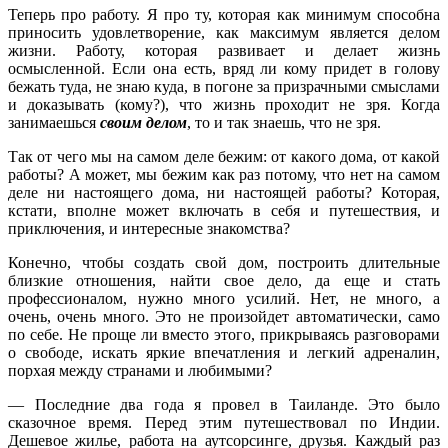
Теперь про работу. Я про ту, которая как минимум способна
приносить удовлетворение, как максимум является делом
жизни. Работу, которая развивает и делает жизнь
осмысленной. Если она есть, вряд ли кому придет в голову
бежать туда, не знаю куда, в погоне за призрачными смыслами
и доказывать (кому?), что жизнь проходит не зря. Когда
занимаешься
своим делом
, то и так знаешь, что не зря.
Так от чего мы на самом деле бежим: от какого дома, от какой
работы? А может, мы бежим как раз потому, что нет на самом
деле ни настоящего дома, ни настоящей работы? Которая,
кстати, вполне может включать в себя и путешествия, и
приключения, и интересные знакомства?
Конечно, чтобы создать свой дом, построить длительные
близкие отношения, найти свое дело, да еще и стать
профессионалом, нужно много усилий. Нет, не много, а
очень, очень много. Это не произойдет автоматически, само
по себе. Не проще ли вместо этого, прикрываясь разговорами
о свободе, искать яркие впечатления и легкий адреналин,
порхая между странами и любимыми?
— Последние два года я провел в Таиланде. Это было
сказочное время. Перед этим путешествовал по Индии.
Дешевое жилье, работа на аутсорсинге, друзья. Каждый раз