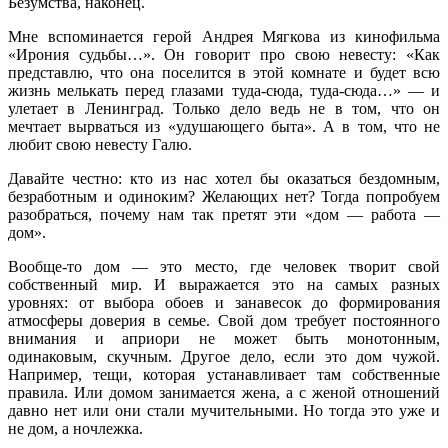
Безумства, наконец.
Мне вспоминается герой Андрея Мягкова из кинофильма
«Ирония судьбы…». Он говорит про свою невесту: «Как
представлю, что она поселится в этой комнате и будет всю
жизнь мелькать перед глазами туда-сюда, туда-сюда…» — и
улетает в Ленинград. Только дело ведь не в том, что он
мечтает вырваться из «удушающего быта». А в том, что не
любит свою невесту Галю.
Давайте честно: кто из нас хотел бы оказаться бездомным,
безработным и одиноким? Желающих нет? Тогда попробуем
разобраться, почему нам так претят эти «дом — работа —
дом».
Вообще-то дом — это место, где человек творит свой
собственный мир. И выражается это на самых разных
уровнях: от выбора обоев и занавесок до формирования
атмосферы доверия в семье. Свой дом требует постоянного
внимания и априори не может быть монотонным,
одинаковым, скучным. Другое дело, если это дом чужой.
Например, тещи, которая устанавливает там собственные
правила. Или домом занимается жена, а с женой отношений
давно нет или они стали мучительными. Но тогда это уже и
не дом, а ночлежка.