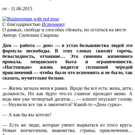
от · 11.06.2015
С благодарностью
Источнику
О рамках, свободе и способах сбежать, но остаться на месте
Автор: Светлана Скарлош
Дом — работа — дом» — в устах большинства людей это
формула несвободы. В этих словах сквозят горечь,
безысходность, отчаяние… Это синоним жизненного
провала, мещанского быта и ограниченности.
«Настоящая» жизнь видится сплошной чередой
приключений — чтобы было что вспомнить и не было, так
сказать, мучительно больно.
— Жизнь загнала меня в рамки. Вроде бы все есть: жена, дети,
должность. Но как будто что-то главное проходит мимо. А
ведь мне уже четвертый десяток… — клиент опускает голову.
— Неужели все так и закончится? Какой-то «День сурка».
— А как бы вы хотели?
— Есть же люди, которые умеют вырваться из этого круга.
Новые впечатления, знакомства, страны, приключения…