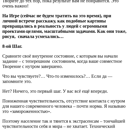
Творите до тех пор, пока результат вам не понравится. Это
очень важно!
На Игре (сейчас не будем тратить на это время), при
личной встрече расскажу, как подобные картины
превращались в реальность у людей с огромными
проектами-целями, масштабными задачами. Как они тоже,
рисуя, сначала усмехались…
8-ой Шаг.
Сравните своё внутренне состояние, с которым вы начали
задание – с теперешним состоянием, когда ваше совместное
Творение с нутром завершено.
Что вы чувствуете?… Что-то изменилось?… Если да —
запомните это.
Нет? Ничего, это первый шаг. У вас всё ещё впереди.
Пониженная чувствительность, отсутствие контакта с нутром
для нашего современного человека – почти норма. Я называю
это «замороженностью».
Поэтому население так и тянется к экстрасенсам – тончайшей
чувствительности себя и мира – не хватает. Технический