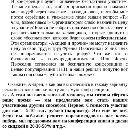
И конференция будет «оплачена» бесплатным участием.
Т.е. мне предлагают, чтобы я пригласил хорошо знакомых
мне людей через такое же «разводилово», и чтобы мне
потом серьёзные и уважаемые люди задали вопрос:
«Ты
что, издеваешься?»
Организаторам слабо назначить цену
за участие? Боятся не собрать платёжеспособных людей и
рассчитывают только на халявщиков, которые клюнут на
слово «бесплатное», которое будет совсем
небесплатным
.
Эти организаторы «Акицев и прочие» не могут назначить
цену за свой труд и труд Френка Пьюселика? У них язык
не поворачивается озвучить цифру? Что же это за
бизнесмены – горе-предприниматели. Или Френк
Пьюселик согласился на бесплатную конференцию с
целью популяризации НЛП, а наши решили попутно вот
таким способом «срубить бабла с лохов»?
— Скажите, Андрей, а как бы вы отнеслись к такому варианту
рекламы-завлекаловки на ту же самую конференцию:
«… А если вы очень занятый человек, мы готовы сберечь
ваше время — мы предлагаем вам стать нашим
участником другим способом: Первое: Стоимость участия
для вас – 5-10 тыс. рублей (например). Это ещё не всё!
Если вы всё-таки решите порекомендовать нас кому-
нибудь, мы предложим вам на конференции книги и диски
со скидкой в 20-30-50% и т.д.».