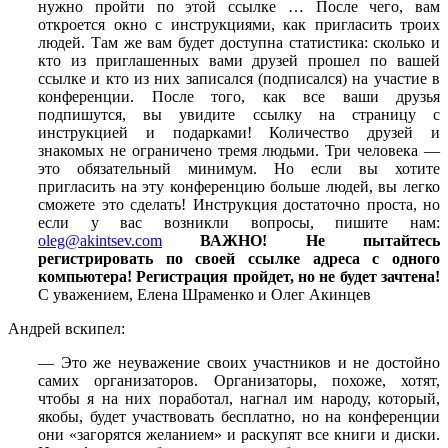
нужно пройти по этой ссылке … После чего, вам
откроется окно с инструкциями, как пригласить троих
людей. Там же вам будет доступна статистика: сколько и
кто из приглашенных вами друзей прошел по вашей
ссылке и кто из них записался (подписался) на участие в
конференции. После того, как все ваши друзья
подпишутся, вы увидите ссылку на страницу с
инструкцией и подарками! Количество друзей и
знакомых не ограничено тремя людьми. Три человека —
это обязательный минимум. Но если вы хотите
пригласить на эту конференцию больше людей, вы легко
сможете это сделать! Инструкция достаточно проста, но
если у вас возникли вопросы, пишите нам:
oleg@akintsev.com
ВАЖНО! Не пытайтесь
регистрировать по своей ссылке адреса с одного
компьютера! Регистрация пройдет, но не будет зачтена!
С уважением, Елена Шраменко и Олег Акинцев
Андрей вскипел:
— Это же неуважение своих участников и не достойно
самих организаторов. Организаторы, похоже, хотят,
чтобы я на них поработал, нагнал им народу, который,
якобы, будет участвовать бесплатно, но на конференции
они «загорятся желанием» и раскупят все книги и диски.