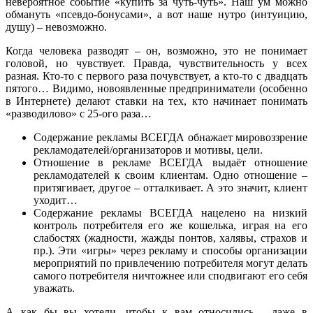
невероятное событие «купить за чуть-чуть». Наш ум можно
обмануть «псевдо-бонусами», а вот наше нутро (интуицию,
душу) – невозможно.
Когда человека разводят – он, возможно, это не понимает
головой, но чувствует. Правда, чувствительность у всех
разная. Кто-то с первого раза почувствует, а кто-то с двадцать
пятого… Видимо, новоявленные предприниматели (особенно
в Интернете) делают ставки на тех, кто начинает понимать
«разводилово» с 25-ого раза…
Содержание рекламы ВСЕГДА обнажает мировоззрение
рекламодателей/организаторов и мотивы, цели.
Отношение в рекламе ВСЕГДА выдаёт отношение
рекламодателей к своим клиентам. Одно отношение –
притягивает, другое – отталкивает. А это значит, клиент
уходит…
Содержание рекламы ВСЕГДА нацелено на низкий
контроль потребителя его же кошелька, играя на его
слабостях (жадности, жажды понтов, халявы, страхов и
пр.). Эти «игры» через рекламу и способы организации
мероприятий по привлечению потребителя могут делать
самого потребителя ничтожнее или сподвигают его себя
уважать.
А как бы вы хотели, чтобы к вам относились… даже в