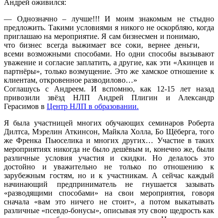
Андрей оживился:
— Однозначно – лучше!!! И моим знакомым не стыдно
предложить. Такими условиями я никого не оскорбляю, когда
приглашаю на
мероприятие. Я сам бизнесмен и понимаю,
что бизнес всегда выжимает все соки, вернее деньги,
всеми возможными способами. Но одни способы вызывают
уважение и согласие заплатить, а другие, как эти «Акинцев и
партнёры», только возмущение. Это же хамское отношение к
клиентам, откровенное разводилово…»
Соглашусь с Андреем. И вспомню, как 12-15 лет назад
привозили звёзд НЛП Андрей Плигин и Александр
Герасимов в
Центр НЛП в образовании.
Я была участницей многих обучающих семинаров Роберта
Дилтса, Мэрелин Аткинсон, Майкла Холла, Бо Щёберга, того
же Френка Пьюселика и многих других… Участие в таких
мероприятиях никогда не было дешёвым и, конечно же, были
различные условия участия и скидки. Но делалось это
достойно и уважительно не только по отношению к
зарубежным гостям, но и к участникам. А сейчас каждый
начинающий предприниматель не гнушается зазывать
«разводящими способами» на свои мероприятия, говоря
сначала «вам это ничего не стоит», а потом выкатывать
различные «псевдо-бонусы», описывая эту свою щедрость как