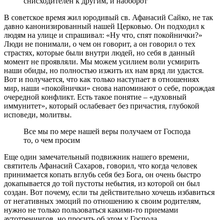
снисходителен к другим, и наоборот
В советское время жил юродивый св. Афанасий Сайко, не так
давно канонизированный нашей Церковью. Он подходил к
людям на улице и спрашивал: «Ну что, спят покойнички?»
Люди не понимали, о чем он говорит, а он говорил о тех
страстях, которые были внутри людей, но себя в данный
момент не проявляли. Мы можем усилием воли усмирить
наши обиды, но полностью изжить их нам вряд ли удастся.
Вот и получается, что как только наступает в отношениях
мир, наши «покойнички» снова напоминают о себе, порождая
очередной конфликт. Есть такое понятие ‒ «духовный
иммунитет», который ослабевает без причастия, глубокой
исповеди, молитвы.
Все мы по мере нашей веры получаем от Господа
то, о чем просим
Еще один замечательный подвижник нашего времени,
святитель Афанасий Сахаров, говорил, что когда человек
принимается копать вглубь себя без Бога, он очень быстро
докапывается до той пустоты небытия, из которой он был
создан. Вот почему, если ты действительно хочешь избавиться
от негативных эмоций по отношению к своим родителям,
нужно не только пользоваться какими-то приемами
аутотренингов, но просить об этом у Господа.