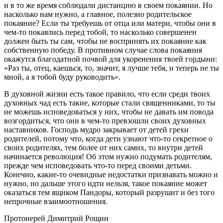
и в то же время соблюдали дистанцию в своем покаянии. Но
насколько нам нужно, а главное, полезно родительское
покаяние? Если ты требуешь от отца или матери, чтобы они в
чем-то покаялись перед тобой, то насколько совершенен
должен быть ты сам, чтобы не воспринять их покаяние как
собственную победу. В противном случае слова покаяния
окажутся благодатной почвой для укоренения твоей гордыни:
«Раз ты, отец, каешься, то, значит, я лучше тебя, и теперь не ты
мной, а я тобой буду руководить».
В духовной жизни есть такое правило, что если среди твоих
духовных чад есть такие, которые стали священниками, то ты
не можешь исповедоваться у них, чтобы не давать им повода
возгордиться, что они в чем-то превзошли своих духовных
наставников. Господь мудро закрывает от детей грехи
родителей, потому что, когда дети узнают что-то секретное о
своих родителях, тем более от них самих, то внутри детей
начинается революция! Об этом нужно подумать родителям,
прежде чем исповедовать что-то перед своими детьми.
Конечно, какие-то очевидные недостатки признавать можно и
нужно, но дальше этого идти нельзя, такое покаяние может
оказаться тем ящиком Пандоры, который разрушит и без того
непрочные взаимоотношения.
Протоиерей Димитрий Рощин