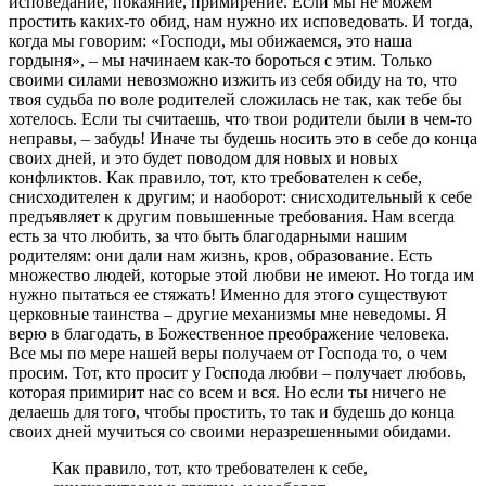
исповедание, покаяние, примирение. Если мы не можем
простить каких-то обид, нам нужно их исповедовать. И тогда,
когда мы говорим: «Господи, мы обижаемся, это наша
гордыня», ‒ мы начинаем как-то бороться с этим. Только
своими силами невозможно изжить из себя обиду на то, что
твоя судьба по воле родителей сложилась не так, как тебе бы
хотелось. Если ты считаешь, что твои родители были в чем-то
неправы, ‒ забудь! Иначе ты будешь носить это в себе до конца
своих дней, и это будет поводом для новых и новых
конфликтов. Как правило, тот, кто требователен к себе,
снисходителен к другим; и наоборот: снисходительный к себе
предъявляет к другим повышенные требования. Нам всегда
есть за что любить, за что быть благодарными нашим
родителям: они дали нам жизнь, кров, образование. Есть
множество людей, которые этой любви не имеют. Но тогда им
нужно пытаться ее стяжать! Именно для этого существуют
церковные таинства – другие механизмы мне неведомы. Я
верю в благодать, в Божественное преображение человека.
Все мы по мере нашей веры получаем от Господа то, о чем
просим. Тот, кто просит у Господа любви – получает любовь,
которая примирит нас со всем и вся. Но если ты ничего не
делаешь для того, чтобы простить, то так и будешь до конца
своих дней мучиться со своими неразрешенными обидами.
Как правило, тот, кто требователен к себе,