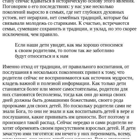
стану сейчас вдаваться в историческую основу этого явления.
Поговорим о его последствиях: у нас уже несколько
поколений выросло в семьях, где нет глубоких духовных
устоев, нет иерархии, нет семейных традиций, которые бы
связывали молодежь со стариками. К счастью, встречаются
семьи, сумевшие сохранить и традиции, и уклад, но это скорее
исключения, чем правило.
Если наши дети увидят, как мы хорошо относимся
к своим родителям, то потом так же заботливо
будут относиться и к нам
Именно отход от традиции, от правильного воспитания, от
послушания в нескольких поколениях привел к тому, что
родители сейчас не воспринимаются как источник мудрости,
кладезь важной и полезной информации. Как только дети
становятся более или менее самостоятельны, родители для
них становятся бесполезны, тогда как они до конца своих
дней должны быть домашними божествами, своего рода
пророками для своих детей. Но поскольку родители сами не
знали Бога, то они не знали и как воспитывать детей в вере и
послушании, какие прививать им ценности. Вот поэтому и
произошел такой распад. Сейчас нередко и сами родители не
хотят обременять своим присутствием взрослых детей. И дети
зачастую ими тяготятся: им нечего у них перенимать, всему,