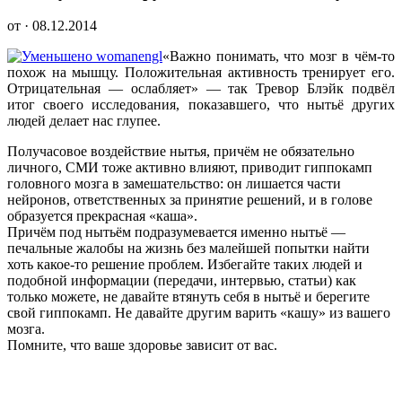
от · 08.12.2014
«Важно понимать, что мозг в чём-то
похож на мышцу. Положительная активность тренирует его.
Отрицательная — ослабляет» — так Тревор Блэйк подвёл
итог своего исследования, показавшего, что нытьё дру
гих
людей делает нас глупее.
Получасовое воздействие нытья, причём не обязательно
личного, СМИ тоже активно влияют, приводит гиппокамп
головного мозга в замешательство: он лишается части
нейронов, ответственных за принятие решений, и в голове
образуется прекрасная «каша».
Причём под нытьём подразумевается именно нытьё —
печальные жалобы на жизнь без малейшей попытки найти
хоть какое-то решение проблем. Избегайте таких людей и
подобной информации (передачи, интервью, статьи) как
только можете, не давайте втянуть себя в нытьё и берегите
свой гиппокамп. Не давайте другим варить «кашу» из вашего
мозга.
Помните, что ваше здоровье зависит от вас.