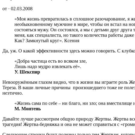
от · 02.03.2008
«Моя жизнь превратилась в сплошное разочарование, я жив
необыкновенному мужчине в мире, чтобы он встал на ноги
состояться мужу. Он состоялся, а мы с детьми друг друга
меня, как специалиста, но такого количества работы даже
Как? Замкнутый круг». Ксения
Да, уж. О какой эффективности здесь можно говорить. С клуб
«Добра частица есть во всяком зле,
Лишь надо мудро извлекать её».
У. Шекспир
Невооружённым глазом видно, что в жизни вы играете роль Жерт
Тереза. В ваши личные причины произошедшего тоже не полезе
неэтично.
«Жизнь сама по себе – ни благо, ни зло; она вместилище и
М. Монтень
Давайте лучше рассмотрим общую природу Жертвы. Жертва всегда
трагедия! Жертва-бедняжка и она не может справиться с «громи
Следующие строчки будут полезны только тем Жертвам, которые