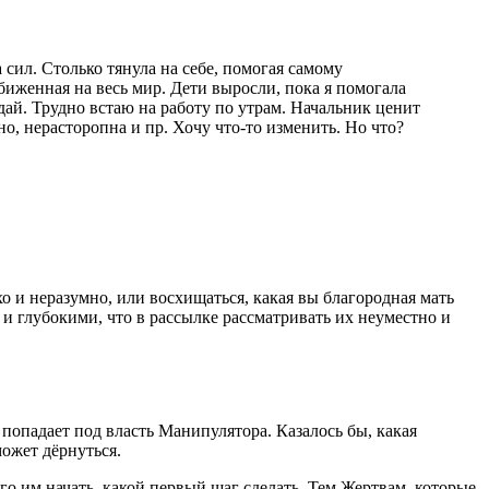
 сил. Столько тянула на себе, помогая самому
биженная на весь мир. Дети выросли, пока я помогала
-дай. Трудно встаю на работу по утрам. Начальник ценит
но, нерасторопна и пр. Хочу что-то изменить. Но что?
хо и неразумно, или восхищаться, какая вы благородная мать
 глубокими, что в рассылке рассматривать их неуместно и
 попадает под власть Манипулятора. Казалось бы, какая
может дёрнуться.
го им начать, какой первый шаг сделать. Тем Жертвам, которые