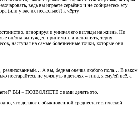
очаровать, ведь вы играете серьёзно и не собираетесь эту
а (или у вас их несколько?) к чёрту.
остоинство, игнорируя и унижая его взгляды на жизнь. Не
орые он/она вынужден принимать и исполнять, терпя
сов, наступая на самые болезненные точки, которые они
й, реализованный… А вы, бедная овечка любого пола… В каком
 постарайтесь не увязнуть в деталях – типа, я ему/ей всё, а
аете!? ВЫ – ПОЗВОЛЯЕТЕ с вами делать это.
угодно, что делают с обыкновенной среднестатистической