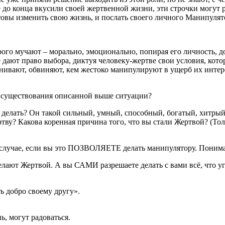
о конца вкусили своей жертвенной жизни, эти строчки могут раз
овы изменить свою жизнь, и послать своего личного Манипулятор
орого мучают – морально, эмоционально, попирая его личность, д
 дают право выбора, диктуя человеку-жертве свои условия, кот
енивают, обвиняют, кем жестоко манипулируют в ущерб их интере
а существования описанной выше ситуации?
т делать? Он такой сильный, умный, способный, богатый, хитры
у? Какова коренная причина того, что вы стали Жертвой? (Только
 случае, если вы это ПОЗВОЛЯЕТЕ делать манипулятору. Поним
 делают Жертвой. А вы САМИ разрешаете делать с вами всё, что 
ть добро своему другу».
ь, могут радоваться.