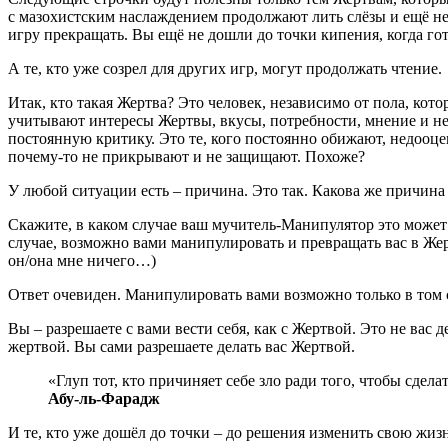
с мазохистским наслаждением продолжают лить слёзы и ещё не д
игру прекращать. Вы ещё не дошли до точки кипения, когда гот
А те, кто уже созрел для других игр, могут продолжать чтение.
Итак, кто такая Жертва? Это человек, независимо от пола, кот
учитывают интересы Жертвы, вкусы, потребности, мнение и не
постоянную критику. Это те, кого постоянно обижают, недооц
почему-то не прикрывают и не защищают. Похоже?
У любой ситуации есть – причина. Это так. Какова же причин
Скажите, в каком случае ваш мучитель-Манипулятор это може
случае, возможно вами манипулировать и превращать вас в Жертв
он/она мне ничего…)
Ответ очевиден. Манипулировать вами возможно только в том
Вы – разрешаете с вами вести себя, как с Жертвой. Это не вас
жертвой. Вы сами разрешаете делать вас Жертвой.
«Глуп тот, кто причиняет себе зло ради того, чтобы сдела
Абу-ль-Фарадж
И те, кто уже дошёл до точки – до решения изменить свою жизн