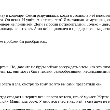
у в кошмаре. Семья разрушилась, когда я столько в неё вложила
. Он встал. И ушёл. А я теперь что? Измотанная, измученная, о
 теперь не понимаем. Дети выросли потребителями. Только – дай
 лошадь не вытянет. А он всё не доволен и придирается – медлен
ком проблем бы разобраться…
вы. Но, давайте не будем сейчас рассуждать о том, как это пло
м, т.к. они могут быть такими разнообразными, неожиданными и
 блага и зла, смотря по тому, во что вы сами превратили её».
 страдает и терпит все напасти от того, кто её мучает. Жертва
лой»-Манипулятором. У него вся власть над ней, а она даже не 
 уже приняли решение выходить из этой роли, но не знают, с че