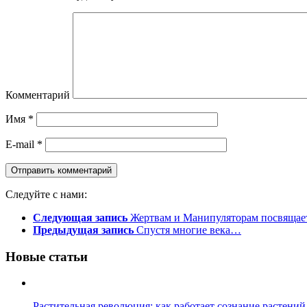
Комментарий
Имя
*
E-mail
*
Следуйте с нами:
Следующая запись
Жертвам и Манипуляторам посвящае
Предыдущая запись
Спустя многие века…
Новые статьи
Растительная революция: как работает сознание растений