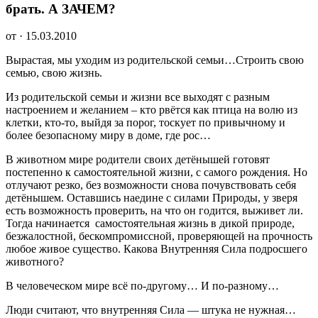
брать. А ЗАЧЕМ?
от · 15.03.2010
Вырастая, мы уходим из родительской семьи…Строить свою
семью, свою жизнь.
Из родительской семьи и жизни все выходят с разным
настроением и желанием – кто рвётся как птица на волю из
клетки, кто-то, выйдя за порог, тоскует по привычному и
более безопасному миру в доме, где рос…
В животном мире родители своих детёнышей готовят
постепенно к самостоятельной жизни, с самого рождения. Но
отлучают резко, без возможности снова почувствовать себя
детёнышем. Оставшись наедине с силами Природы, у зверя
есть возможность проверить, на что он годится, выживет ли.
Тогда начинается самостоятельная жизнь в дикой природе,
безжалостной, бескомпромиссной, проверяющей на прочность
любое живое существо. Какова Внутренняя Сила подросшего
животного?
В человеческом мире всё по-другому… И по-разному…
Люди считают, что внутренняя Сила — штука не нужная…