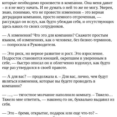
которые необходимо произвести в компании. Она меня давит
– и я не могу начать. И не думать о ней то же не могу. Уверен,
знаю, понимаю, что не провести изменения – это верная
деградация компании, просто немного отсроченная, —
рассуждал он вслух, как будто убеждая себя, и отсутствующих
здесь каких-то своих сотрудников.
— А изменения? Что это для компании? Скажите простым
языком, об изменениях, как о человеке, без бизнес-терминов,
— попросила я Руководителя.
— Это риск, но верное развитие и рост. Это взросление.
Подросток становится юношей, окрепшим и уверенным в
себе, — быстро описал он и облегченно вздохнул, как будто
еще раз утвердился в своей правоте.
— А для вас? — продолжала я. – Для вас, лично, чем будут
являться изменения, которые вы будете проводить в
компании?
— …, — тягостное молчание наполнило комнату. – Тяжело…
Тяжело мне ответить, — наконец-то он, буквально выдавил из
себя.
— Это – бремя, открытие, подарок или еще что-то? –