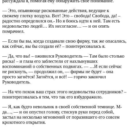
рассуждала я, помогая ему обнаружить своё понимание.
— Это, опьяняюще рискованные действия, ведущие к
свежему глотку воздуха. Вот! Это – свобода! Свобода, да! –
радостно определился он.- Но я боюсь идти к ней. Там есть
недовольство людей… Их несогласие… — и он опять
помрачнел.
— Если бы вы, когда создавали свою фирму, так же опасались,
как сейчас, вы бы создали её? – поинтересовалась я.
— Да, что вы! – оживился Руководитель — Там было столько
риска! – и глаза его заблестели от нахлынувших
воспоминаний о собственных подвигах. — …И если сейчас
не рискнуть, — продолжил он, — фирмы не будет – она
просто загнётся! Загнётся, и всё! — горячо закончил
Руководитель.
— На что похож ваш страх этого недовольства сотрудников? –
поинтересовалась я тем, что так его взбудоражило.
— Я, как будто невольник в своей собственной темнице. М-
да…, — и он опустил голову, стиснув руки перед собой,
застыл на несколько мгновений от поразившего его совсем
крохотного открытия.