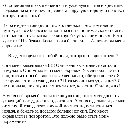
«Я остановился как вкопанный и ужаснулся – я всё время шёл,
ведомый кем-то и чем-то, совсем в другую сторону, а не в ту, в
которую хотелось бы.
Вы все время говорили, что «остановка – это тоже часть
пути», а я все боялся остановиться и не понимал, какой смысл
останавливаться, когда все вокруг бегут к своим целям. Я что
хуже их? И я бежал. Бежал, пока были силы. А потом вы меня
спросили:
— Влад, что делают с тобой цели, которые ты достигаешь?
Они меня выматывают!!!!! Они меня вымотали, измотали,
измучали. Они «пьют» из меня «кровь». У меня больше нет
сил, тоска от несбывшегося захлестывает, обидно до слез. Я
все думал, что, я хуже других? Почему они могут, а я нет? И
не понимал, почему я не могу так же, как они! Я же мужик!
У меня всё время было такое ощущение, что я хочу догнать
уходящий поезд, догоняю, догоняю. А он все дальше и дальше
от меня. Я уже далеко в чужой местности, остановиться
нельзя, а бежать за поездом больше нет сил. Его хвост
скрывался за поворотом. Это должно было стать моим
поражением.