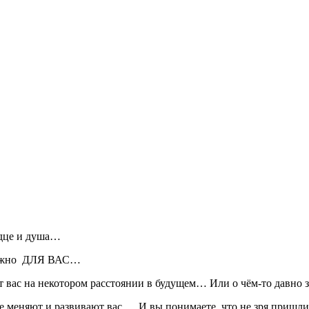
рдце и душа…
 важно ДЛЯ ВАС…
от вас на некотором расстоянии в будущем… Или о чём-то давн
е меняют и развивают вас… И вы понимаете, что не зря пришли 