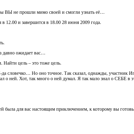
обы ВЫ не прошли мимо своей и смогли узнать её…
в 12.00 и завершится в 18.00 28 июня 2009 года.
ть.
а давно ожидает вас…
 Найти цель – это тоже цель.
а словечко… Но оно точное. Так сказал, однажды, участник Иг
ал о ней. Хот, так много о ней думал. Я так мало знал о СЕБЕ в 
 ней была для вас настоящим приключением, к которому вы готовы