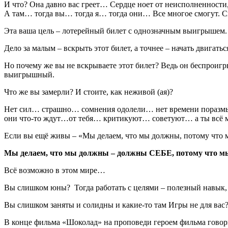
И что? Она давно вас греет… Сердце ноет от неисполненности,
А там… тогда вы… тогда я… тогда они… Все многое смогут. См
Эта ваша цель – лотерейный билет с однозначным выигрышем. Ег
Дело за малым – вскрыть этот билет, а точнее – начать двигатьс
Но почему же вы не вскрываете этот билет? Ведь он беспроигры
выигрышный.
Что же вы замерли? И стоите, как неживой (ая)?
Нет сил… страшно… сомнения одолели… нет времени поразмысли
они что-то ждут…от тебя… критикуют… советуют… а ты всё м
Если вы ещё живы – «Мы делаем, что мы должны, потому что м
Мы делаем, что мы должны – должны СЕБЕ, потому что
Всё возможно в этом мире…
Вы слишком юны? Тогда работать с целями – полезный навык,
Вы слишком заняты и солидны и какие-то там Игры не для вас
В конце фильма «Шоколад» на проповеди героем фильма говорит