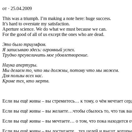
от · 25.04.2009
This was a triumph. I’m making a note here: huge success.
It’s hard to overstate my satisfaction.
Aperture science. We do what we must because we can.
For the good of all of us except the ones who are dead.
Это было триумфом.
Я записываю здесь: огромный успех.
Трудно преувеличить мое удовлетворение.
Наука апертуры.
Мы делаем то, что мы должны, потому что мы можем.
Для пользы всех нас.
Кроме тех, кто мертв.
Если вы ещё живы – вы стремитесь… к тому, о чём мечтает се
Если вы ещё живы – вы желаете…чтобы сбылось то, что так
Если вы ещё живы – вы мечтаете… о том, что пока находится 
Если вы ещё живы – вы достигаете…тех целей и высот, которы