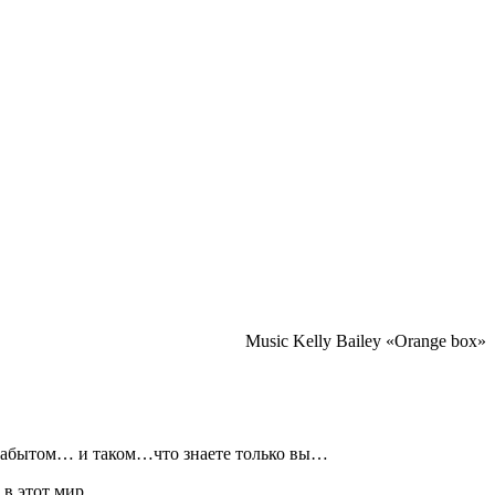
Music Kelly Bailey «Оrange box»
о забытом… и таком…что знаете только вы…
в этот мир.