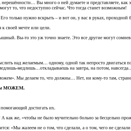
 нерешённости… Вы много о ней думаете и представляете, как эт
огут то, что недоступно сейчас. Что тогда станет возможным!
о только нужно вскрыть – и вот он, у вас в руках, проходной б
я к своей мечте или цели.
шный. Вы-то это уж точно знаете. Это все другие могут сомневат
ть над желаемым… одному, одной так непросто двигаться по до
едлишь-медлишь…откладываешь на завтра, на потом, навсегда
ожем». Мы делаем то, что должны… Нет, ни кому-то там, стране
 мы МОЖЕМ.
 помогающий достигать их.
? А как же, «чтобы не было мучительно больно за бесцельно п
ся: «Мы жалеем не о том, что сделали, а о том, чего не сделал