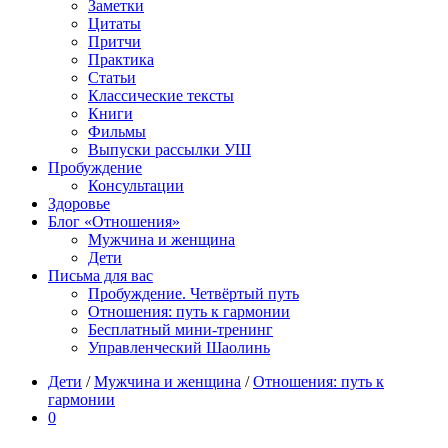
Заметки
Цитаты
Притчи
Практика
Статьи
Классические тексты
Книги
Фильмы
Выпуски рассылки УШ
Пробуждение
Консультации
Здоровье
Блог «Отношения»
Мужчина и женщина
Дети
Письма для вас
Пробуждение. Четвёртый путь
Отношения: путь к гармонии
Бесплатный мини-тренинг
Управленческий Шаолинь
Дети
/
Мужчина и женщина
/
Отношения: путь к
гармонии
0