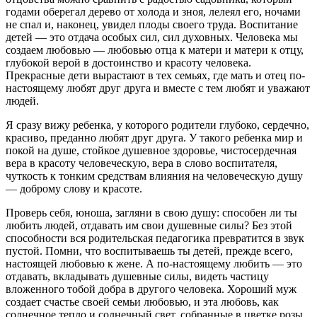
годами оберегал дерево от холода и зноя, лелеял его, ночами
не спал и, наконец, увидел плоды своего труда. Воспитание
детей — это отдача особых сил, сил духовных. Человека мы
создаем любовью — любовью отца к матери и матери к отцу,
глубокой верой в достоинство и красоту человека.
Прекрасные дети вырастают в тех семьях, где мать и отец по-
настоящему любят друг друга и вместе с тем любят и уважают
людей.
Я сразу вижу ребенка, у которого родители глубоко, сердечно,
красиво, преданно любят друг друга. У такого ребенка мир и
покой на душе, стойкое душевное здоровье, чистосердечная
вера в красоту человеческую, вера в слово воспитателя,
чуткость к тонким средствам влияния на человеческую душу
— доброму слову и красоте.
Проверь себя, юноша, загляни в свою душу: способен ли ты
любить людей, отдавать им свои душевные силы? Без этой
способности вся родительская педагогика превратится в звук
пустой. Помни, что воспитываешь ты детей, прежде всего,
настоящей любовью к жене. А по-настоящему любить — это
отдавать, вкладывать душевные силы, видеть частицу
вложенного тобой добра в другого человека. Хороший муж
создает счастье своей семьи любовью, и эта любовь, как
солнечное тепло и солнечный свет, собранные в цветке розы,