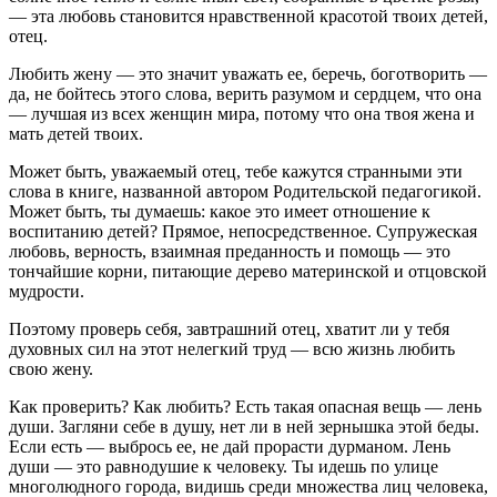
— эта любовь становится нравственной красотой твоих детей,
отец.
Любить жену — это значит уважать ее, беречь, боготворить —
да, не бойтесь этого слова, верить разумом и сердцем, что она
— лучшая из всех женщин мира, потому что она твоя жена и
мать детей твоих.
Может быть, уважаемый отец, тебе кажутся странными эти
слова в книге, названной автором Родительской педагогикой.
Может быть, ты думаешь: какое это имеет отношение к
воспитанию детей? Прямое, непосредственное. Супружеская
любовь, верность, взаимная преданность и помощь — это
тончайшие корни, питающие дерево материнской и отцовской
мудрости.
Поэтому проверь себя, завтрашний отец, хватит ли у тебя
духовных сил на этот нелегкий труд — всю жизнь любить
свою жену.
Как проверить? Как любить? Есть такая опасная вещь — лень
души. Загляни себе в душу, нет ли в ней зернышка этой беды.
Если есть — выбрось ее, не дай прорасти дурманом. Лень
души — это равнодушие к человеку. Ты идешь по улице
многолюдного города, видишь среди множества лиц человека,