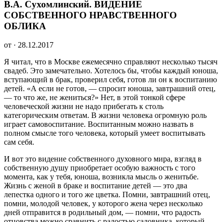
В.А. Сухомлинский. ВИДЕНИЕ
СОБСТВЕННОГО НРАВСТВЕННОГО
ОБЛИКА
от · 28.12.2017
Я читал, что в Москве ежемесячно справляют несколько тысяч
свадеб. Это замечательно. Хотелось бы, чтобы каждый юноша,
вступающий в брак, проверил себя, готов ли он к воспитанию
детей. «А если не готов, — спросит юноша, завтрашний отец,
— то что же, не жениться?» Нет, в этой тонкой сфере
человеческой жизни не надо прибегать к столь
категорическим ответам. В жизни человека огромную роль
играет самовоспитание. Воспитанным можно назвать в
полном смысле того человека, который умеет воспитывать
сам себя.
И вот это видение собственного духовного мира, взгляд в
собственную душу приобретает особую важность с того
момента, как у тебя, юноша, возникла мысль о женитьбе.
Жизнь с женой в браке и воспитание детей — это два
лепестка одного и того же цветка. Помни, завтрашний отец,
помни, молодой человек, у которого жена через несколько
дней отправится в родильный дом, — помни, что радость
отцовства можно сравнить с радостью садовника, который