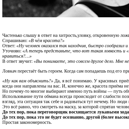
Частенько слышу в ответ на хитрость,уловку, откровенную лож
Спрашиваю:
«В чём красота?»
Ответ:
«Ну человек оказался так находчив, быстро сообразил и 
Уточняю:
«А теперь представьте, что вот такая ловкость и 
нравиться?…»
В ответ звучит:
«Вы понимаете, это совсем другое дело. Мне н
Ловкач перестаёт быть героем. Когда сам попадаешь под его 
«Ну как вам объяснить?»
Да, я всё понимаю. У красивых приём
когда они направлены на вас. И, конечно же, красота приёма не
Но почему-то многие выбирают именно путь войны — путь об
Использование пути обмана всегда происходит от слабости пози
взгляд, эта ситуация так себе и радоваться тут нечему. Но л
Это всё равно, что смотреть на маску, за которой спрятан чел
До тех пор, пока переговорщик восхищается лукавыми хода
До тех пор, пока это не будет осознанно, другой (более высо
Простая закономерность.