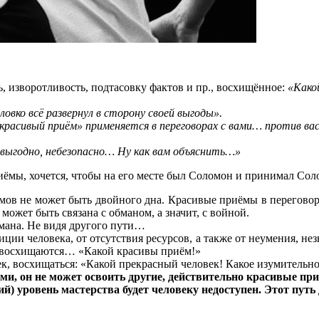
ь, изворотливость, подтасовку фактов и пр., восхищённое:
«Како
ловко всё развернул в сторону своей выгоды».
«красивый приём» применяется в переговорах с вами… против в
евыгодно, небезопасно… Ну как вам объяснить…»
приёмы, хочется, чтобы на его месте был Соломон и принимал 
ов не может быть двойного дна. Красивые приёмы в переговорах
 может быть связана с обманом, а значит, с войной.
мана. Не видя другого пути…
ции человека, от отсутствия ресурсов, а также от неумения, нез
юди восхищаются… «Какой красивы приём!»
овек, восхищаться: «Какой прекрасный человек! Какое изумительн
ми, он не может освоить другие, действительно красивые пр
кий) уровень мастерства будет человеку недоступен. Этот путь