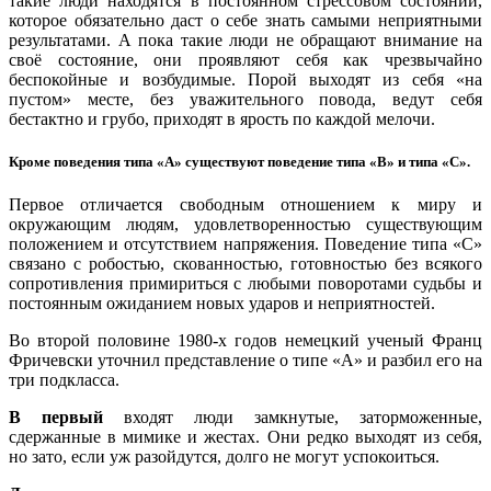
такие люди находятся в постоянном стрессовом состоянии,
которое обязательно даст о себе знать самыми неприятными
результатами. А пока такие люди не обращают внимание на
своё состояние, они проявляют себя как чрезвычайно
беспокойные и возбудимые. Порой выходят из себя «на
пустом» месте, без уважительного повода, ведут себя
бестактно и грубо, приходят в ярость по каждой мелочи.
Кроме поведения типа «А» существуют поведение типа «В» и типа «С».
Первое отличается свободным отношением к миру и
окружающим людям, удовлетворенностью существующим
положением и отсутствием напряжения. Поведение типа «С»
связано с робостью, скованностью, готовностью без всякого
сопротивления примириться с любыми поворотами судьбы и
постоянным ожиданием новых ударов и неприятностей.
Во второй половине 1980-х годов немецкий ученый Франц
Фричевски уточнил представление о типе «А» и разбил его на
три подкласса.
В первый
входят люди замкнутые, заторможенные,
сдержанные в мимике и жестах. Они редко выходят из себя,
но зато, если уж разойдутся, долго не могут успокоиться.