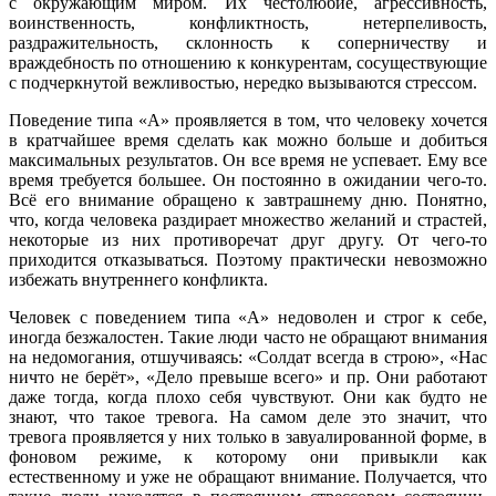
с окружающим миром. Их честолюбие, агрессивность,
воинственность, конфликтность, нетерпеливость,
раздражительность, склонность к соперничеству и
враждебность по отношению к конкурентам, сосуществующие
с подчеркнутой вежливостью, нередко вызываются стрессом.
Поведение типа «А» проявляется в том, что человеку хочется
в кратчайшее время сделать как можно больше и добиться
максимальных результатов. Он все время не успевает. Ему все
время требуется большее. Он постоянно в ожидании чего-то.
Всё его внимание обращено к завтрашнему дню. Понятно,
что, когда человека раздирает множество желаний и страстей,
некоторые из них противоречат друг другу. От чего-то
приходится отказываться. Поэтому практически невозможно
избежать внутреннего конфликта.
Человек с поведением типа «А» недоволен и строг к себе,
иногда безжалостен. Такие люди часто не обращают внимания
на недомогания, отшучиваясь: «Солдат всегда в строю», «Нас
ничто не берёт», «Дело превыше всего» и пр. Они работают
даже тогда, когда плохо себя чувствуют. Они как будто не
знают, что такое тревога. На самом деле это значит, что
тревога проявляется у них только в завуалированной форме, в
фоновом режиме, к которому они привыкли как
естественному и уже не обращают внимание. Получается, что