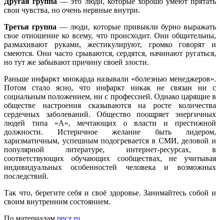
Другая группа
— это люди, которые хорошо умеют прятать
свои чувства, но очень нервные внутри.
Третья группа
— люди, которые привыкли бурно выражать
свое отношение ко всему, что происходит. Они общительны,
размахивают руками, жестикулируют, громко говорят и
смеются. Они часто срываются, сердятся, начинают ругаться,
но тут же забывают причину своей злости.
Раньше инфаркт миокарда называли «болезнью менеджеров».
Потом стало ясно, что инфаркт никак не связан ни с
социальным положением, ни с профессией. Однако царящие в
обществе настроения сказываются на росте количества
сердечных заболеваний. Общество поощряет энергичных
людей типа «А», мечтающих о власти и престижной
должности. Истеричное желание быть лидером,
харизматичным, успешным подогревается в СМИ, деловой и
популярной литературе, интернет-ресурсах, в
соответствующих обучающих сообществах, не учитывая
индивидуальных особенностей человека и возможных
последствий.
Так что, берегите себя и своё здоровье. Занимайтесь собой и
своим внутренним состоянием.
По материалам
pncz.ru