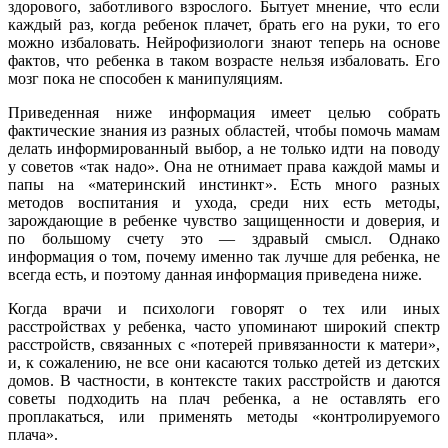
здорового, заботливого взрослого. Бытует мнение, что если
каждый раз, когда ребенок плачет, брать его на руки, то его
можно избаловать. Нейрофизиологи знают теперь на основе
фактов, что ребенка в таком возрасте нельзя избаловать. Его
мозг пока не способен к манипуляциям.
Приведенная ниже информация имеет целью собрать
фактические знания из разных областей, чтобы помочь мамам
делать информированный выбор, а не только идти на поводу
у советов «так надо». Она не отнимает права каждой мамы и
папы на «материнский инстинкт». Есть много разных
методов воспитания и ухода, среди них есть методы,
зарождающие в ребенке чувство защищенности и доверия, и
по большому счету это — здравый смысл. Однако
информация о том, почему именно так лучше для ребенка, не
всегда есть, и поэтому данная информация приведена ниже.
Когда врачи и психологи говорят о тех или иных
расстройствах у ребенка, часто упоминают широкий спектр
расстройств, связанных с «потерей привязанности к матери»,
и, к сожалению, не все они касаются только детей из детских
домов. В частности, в контексте таких расстройств и даются
советы подходить на плач ребенка, а не оставлять его
проплакаться, или применять методы «контролируемого
плача».