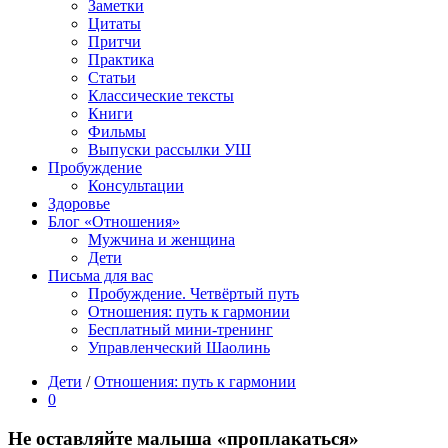
Заметки
Цитаты
Притчи
Практика
Статьи
Классические тексты
Книги
Фильмы
Выпуски рассылки УШ
Пробуждение
Консультации
Здоровье
Блог «Отношения»
Мужчина и женщина
Дети
Письма для вас
Пробуждение. Четвёртый путь
Отношения: путь к гармонии
Бесплатный мини-тренинг
Управленческий Шаолинь
Дети
/
Отношения: путь к гармонии
0
Не оставляйте малыша «проплакаться»