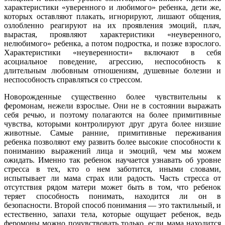
характеристики «уверенного и любимого» ребенка, дети же,
которых оставляют плакать, игнорируют, лишают общения,
озлобленно реагируют на их проявления эмоций, плач,
вырастая, проявляют характеристики «неуверенного,
нелюбимого» ребенка, а потом подростка, и позже взрослого.
Характеристики «неуверенности» включают в себя
асоциальное поведение, агрессию, неспособность к
длительным любовным отношениям, душевные болезни и
неспособность справляться со стрессом.
Новорожденные существенно более чувствительны к
феромонам, нежели взрослые. Они не в состоянии выражать
себя речью, и поэтому полагаются на более примитивные
чувства, которыми контролируют друг друга более низшие
животные. Самые ранние, примитивные переживания
ребенка позволяют ему развить более высокие способности к
пониманию выражений лица и эмоций, чем мы можем
ожидать. Именно так ребенок научается узнавать об уровне
стресса в тех, кто о нем заботится, иными словами,
испытывает ли мама страх или радость. Часть стресса от
отсутствия рядом матери может быть в том, что ребенок
теряет способность понимать, находится ли он в
безопасности. Второй способ понимания — это тактильный, и
естественно, запахи тела, которые ощущает ребенок, ведь
феромоны можно почувствовать только, если мама находится