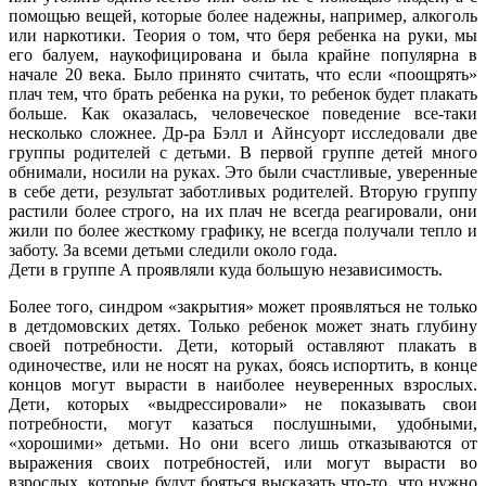
помощью вещей, которые более надежны, например, алкоголь
или наркотики. Теория о том, что беря ребенка на руки, мы
его балуем, наукофицирована и была крайне популярна в
начале 20 века. Было принято считать, что если «поощрять»
плач тем, что брать ребенка на руки, то ребенок будет плакать
больше. Как оказалась, человеческое поведение все-таки
несколько сложнее. Др-ра Бэлл и Айнсуорт исследовали две
группы родителей с детьми. В первой группе детей много
обнимали, носили на руках. Это были счастливые, уверенные
в себе дети, результат заботливых родителей. Вторую группу
растили более строго, на их плач не всегда реагировали, они
жили по более жесткому графику, не всегда получали тепло и
заботу. За всеми детьми следили около года.
Дети в группе А проявляли куда большую независимость.
Более того, синдром «закрытия» может проявляться не только
в детдомовских детях. Только ребенок может знать глубину
своей потребности. Дети, который оставляют плакать в
одиночестве, или не носят на руках, боясь испортить, в конце
концов могут вырасти в наиболее неуверенных взрослых.
Дети, которых «выдрессировали» не показывать свои
потребности, могут казаться послушными, удобными,
«хорошими» детьми. Но они всего лишь отказываются от
выражения своих потребностей, или могут вырасти во
взрослых, которые будут бояться высказать что-то, что нужно