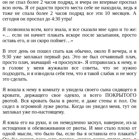
он не спал более 2 часов подряд, и вчера он впервые проспал
всю ночь. Я от радости просто места себе не находила, ведь я
тоже не спала более 2 часов подряд все эти 10 месяцев. А
сегодня он проспал до 4:30 утра!
Я позвонила всем, кого знала, и все сказали мне одно и то же:
«… если он начнет плакать вскоре после засыпания, просто
оставь его, и он скоро поймет…»
В этот день он пошел спать как обычно, около 8 вечера, и в
9:30 уже заплакал первый раз. Это не был отчаянный плач,
просто плач, значащий «я проснулся». Я отправилась к нему, и
в голове у меня жужжали все советы, что не нужно
подходить, и я изводила себя тем, что я такой слабак и не могу
это сделать.
Я вошла к нему в комнату и увидела своего сына сидящего в
кровати, держащего свое одеяло, и всего ПОКРЫТОГО
рвотой. Вся кровать была в рвоте, и даже стены и пол. Он
сидел в огромной луже рвоты. Когда он увидел меня, тут он
заплакал уже по-настоящему.
Я взяла его на руки, и он немедленно заснул, наверное, из-за
истощения и обезвоживания от рвоты. И мне стало плохо от
одной мысли, что было бы, если бы я оставила его плакать?