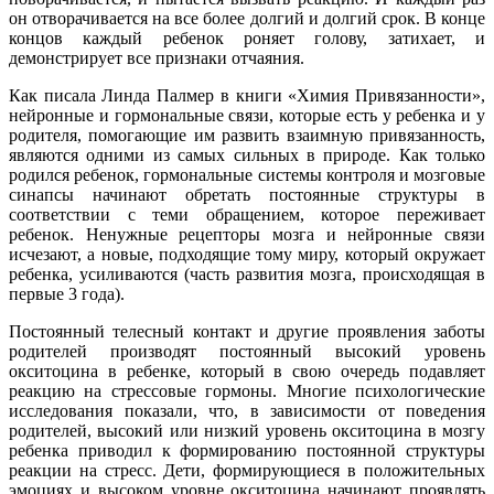
он отворачивается на все более долгий и долгий срок. В конце
концов каждый ребенок роняет голову, затихает, и
демонстрирует все признаки отчаяния.
Как писала Линда Палмер в книги «Химия Привязанности»,
нейронные и гормональные связи, которые есть у ребенка и у
родителя, помогающие им развить взаимную привязанность,
являются одними из самых сильных в природе. Как только
родился ребенок, гормональные системы контроля и мозговые
синапсы начинают обретать постоянные структуры в
соответствии с теми обращением, которое переживает
ребенок. Ненужные рецепторы мозга и нейронные связи
исчезают, а новые, подходящие тому миру, который окружает
ребенка, усиливаются (часть развития мозга, происходящая в
первые 3 года).
Постоянный телесный контакт и другие проявления заботы
родителей производят постоянный высокий уровень
окситоцина в ребенке, который в свою очередь подавляет
реакцию на стрессовые гормоны. Многие психологические
исследования показали, что, в зависимости от поведения
родителей, высокий или низкий уровень окситоцина в мозгу
ребенка приводил к формированию постоянной структуры
реакции на стресс. Дети, формирующиеся в положительных
эмоциях и высоком уровне окситоцина начинают проявлять