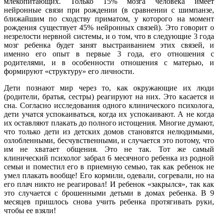
млекопитающих. Только 15% мозга человека имеет
нейронные связи при рождении (в сравнении с шимпанзе,
ближайшим по сходству приматом, у которого на момент
рождения существует 45% нейронных связей). Это говорит о
незрелости нервной системы, и о том, что в следующие 3 года
мозг ребенка будет занят выстраиванием этих связей, и
именно его опыт в первые 3 года, его отношения с
родителями, и в особенности отношения с матерью, и
формируют «структуру» его личности.
Дети познают мир через то, как окружающие их люди
(родители, братья, сестры) реагируют на них. Это касается и
сна. Согласно исследования одного клинического психолога,
дети учатся успокаиваться, когда их успокаивают. А не когда
их оставляют плакать до полного истощения. Многие думают,
что только дети из детских домов становятся нелюдимыми,
озлобленными, бесчувственными, и случается это потому, что
им не хватает общения. Это не так. Тот же самый
клинический психолог забрал 6 месячного ребенка из родной
семьи и поместил его в приемную семью, так как ребенок не
умел плакать вообще! Его кормили, одевали, согревали, но на
его плач никто не реагировал! И ребенок «закрылся», так как
это случается с брошенными детьми в домах ребенка. В 9
месяцев пришлось снова учить ребенка протягивать руки,
чтобы ее взяли!