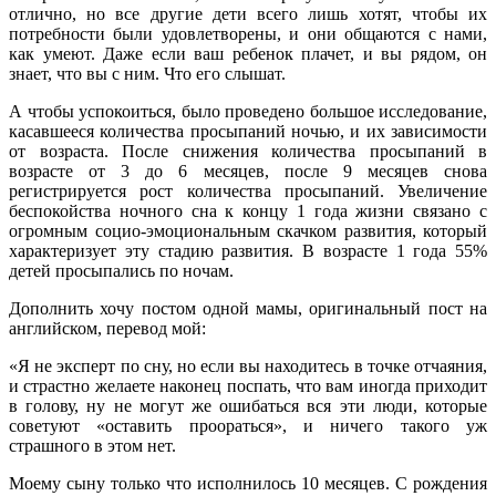
отлично, но все другие дети всего лишь хотят, чтобы их
потребности были удовлетворены, и они общаются с нами,
как умеют. Даже если ваш ребенок плачет, и вы рядом, он
знает, что вы с ним. Что его слышат.
А чтобы успокоиться, было проведено большое исследование,
касавшееся количества просыпаний ночью, и их зависимости
от возраста. После снижения количества просыпаний в
возрасте от 3 до 6 месяцев, после 9 месяцев снова
регистрируется рост количества просыпаний. Увеличение
беспокойства ночного сна к концу 1 года жизни связано с
огромным социо-эмоциональным скачком развития, который
характеризует эту стадию развития. В возрасте 1 года 55%
детей просыпались по ночам.
Дополнить хочу постом одной мамы, оригинальный пост на
английском, перевод мой:
«Я не эксперт по сну, но если вы находитесь в точке отчаяния,
и страстно желаете наконец поспать, что вам иногда приходит
в голову, ну не могут же ошибаться вся эти люди, которые
советуют «оставить проораться», и ничего такого уж
страшного в этом нет.
Моему сыну только что исполнилось 10 месяцев. С рождения