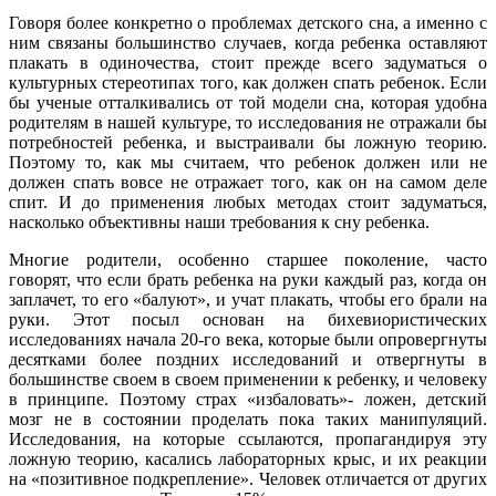
Говоря более конкретно о проблемах детского сна, а именно с
ним связаны большинство случаев, когда ребенка оставляют
плакать в одиночества, стоит прежде всего задуматься о
культурных стереотипах того, как должен спать ребенок. Если
бы ученые отталкивались от той модели сна, которая удобна
родителям в нашей культуре, то исследования не отражали бы
потребностей ребенка, и выстраивали бы ложную теорию.
Поэтому то, как мы считаем, что ребенок должен или не
должен спать вовсе не отражает того, как он на самом деле
спит. И до применения любых методах стоит задуматься,
насколько объективны наши требования к сну ребенка.
Многие родители, особенно старшее поколение, часто
говорят, что если брать ребенка на руки каждый раз, когда он
заплачет, то его «балуют», и учат плакать, чтобы его брали на
руки. Этот посыл основан на бихевиористических
исследованиях начала 20-го века, которые были опровергнуты
десятками более поздних исследований и отвергнуты в
большинстве своем в своем применении к ребенку, и человеку
в принципе. Поэтому страх «избаловать»- ложен, детский
мозг не в состоянии проделать пока таких манипуляций.
Исследования, на которые ссылаются, пропагандируя эту
ложную теорию, касались лабораторных крыс, и их реакции
на «позитивное подкрепление». Человек отличается от других