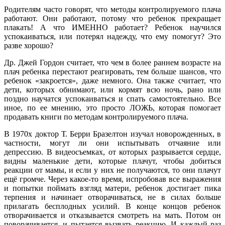
Родителям часто говорят, что методы контролируемого плача
работают. Они работают, потому что ребенок прекращает
плакать! А что ИМЕННО работает? Ребенок научился
успокаиваться, или потерял надежду, что ему помогут? Это
разве хорошо?
Др. Джей Гордон считает, что чем в более раннем возрасте на
плач ребенка перестают реагировать, тем больше шансов, что
ребенок «закроется», даже немного. Она также считает, что
дети, которых обнимают, или кормят всю ночь, рано или
поздно научатся успокаиваться и спать самостоятельно. Все
иное, по ее мнению, это просто ЛОЖЬ, которая помогает
продавать книги по методам контролируемого плача.
В 1970х доктор Т. Берри Бразелтон изучал новорожденных, в
частности, могут ли они испытывать отчаяние или
депрессию. В видеосъемках, от которых разрывается сердце,
видны маленькие дети, которые плачут, чтобы добиться
реакции от мамы, и если у них не получаются, то они плачут
ещё громче. Через какое-то время, испробовав все выражения
и попытки поймать взгляд матери, ребенок достигает пика
терпения и начинает отворачиваться, не в силах больше
прилагать бесплодных усилий. В конце концов ребенок
отворачивается и отказывается смотреть на мать. Потом он
поворачивается, и пытается вызвать реакцию. И каждый раз