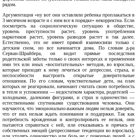
рядом.
Аргументация «ну вот они оставляли ребенка проплакаться в
3 месячном возрасте и с ним все в порядке» некорректна. Если
посмотреть на социологическую ситуацию в обществе,
уровень преступности растет, уровень употребления
наркотиков растет, уровень разводов растет и так далее.
Естественно, это не имеет прямой взаимосвязи только с
детским сном, но все начинается дома. По словам д-ра
Серван-Шрайбера, он видит прямые последствия
родительской заботы только о своих интересах и применения
ими тех или иных «воспитательных» методов, во взрослых,
которые приходят к нему лечиться от депрессии, страха, и
неспособности выстроить открытые доверительные
отношения. По его словам, чувствительные дети, на плач
которых не реагировали, начинают считать свою потребность
в тепле и успокоении — недостатком характера, родителей —
холодными, далекими фигурами, и страх и одиночество —
естественными спутниками существования человека. Они
научаются, что эмоционально-важным людям нельзя доверять,
что от них нельзя ждать понимания и поддержки. Так как
потребность врожденная и контролировать ее нельзя, они
пытаются справиться с ней, или отказываясь и прячась от
собственных эмоций (депрессивные тенденции во взрослых),
или утолять одиночество или боль не с помощью людей, а с