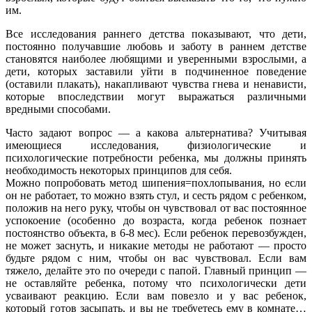
им.
Все исследования раннего детства показывают, что дети,
постоянно получавшие любовь и заботу в раннем детстве
становятся наиболее любящими и уверенными взрослыми, а
дети, которых заставили уйти в подчиненное поведение
(оставили плакать), накапливают чувства гнева и ненависти,
которые впоследствии могут выражаться различными
вредными способами.
Часто задают вопрос — а какова альтернатива? Учитывая
имеющиеся исследования, физиологические и
психологические потребности ребенка, мы должны принять
необходимость некоторых принципов для себя.
Можно попробовать метод шипения=похлопывания, но если
он не работает, то можно взять стул, и сесть рядом с ребенком,
положив на него руку, чтобы он чувствовал от вас постоянное
успокоение (особенно до возраста, когда ребенок познает
постоянство объекта, в 6-8 мес). Если ребенок перевозбужден,
не может заснуть, и никакие методы не работают — просто
будьте рядом с ним, чтобы он вас чувствовал. Если вам
тяжело, делайте это по очереди с папой. Главный принцип —
не оставляйте ребенка, потому что психологически дети
усваивают реакцию. Если вам повезло и у вас ребенок,
который готов засыпать, и вы не требуетесь ему в комнате…