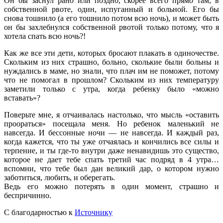
Он бы заснул рано или поздно, скорее всего прямо там, в
собственной рвоте, один, испуганный и больной. Его бы
снова тошнило (а его тошнило потом всю ночь), и может быть
он бы захлебнулся собственной рвотой только потому, что я
хотела спать всю ночь?!
Как же все эти дети, которых бросают плакать в одиночестве.
Скольким из них страшно, больно, сколькие были больны и
нуждались в маме, но знали, что плач им не поможет, потому
что не помогал в прошлом? Скольким из них температуру
заметили только с утра, когда ребенку было «можно
вставать»?
Поверьте мне, я отчаивалась настолько, что мысль «оставить
проораться» посещала меня. Но ребенок маленький не
навсегда. И бессонные ночи — не навсегда. И каждый раз,
когда кажется, что ты уже отчаялась и кончились все силы и
терпение, и ты где-то внутри даже ненавидишь это существо,
которое не дает тебе спать третий час подряд в 4 утра…
вспомни, что тебе был дан великий дар, о котором нужно
заботиться, любить, и оберегать.
Ведь его можно потерять в один момент, страшно и
беспричинно.
С благодарностью к
Источнику