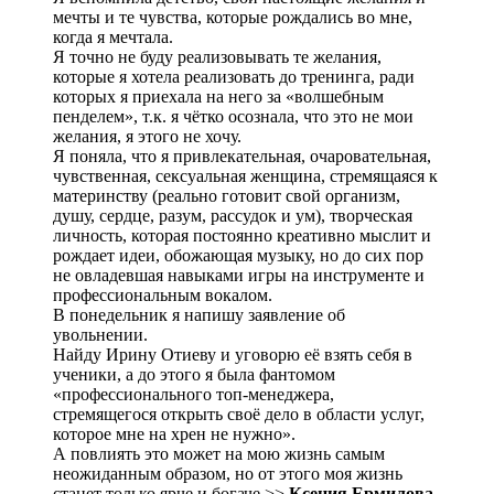
мечты и те чувства, которые рождались во мне,
когда я мечтала.
Я точно не буду реализовывать те желания,
которые я хотела реализовать до тренинга, ради
которых я приехала на него за «волшебным
пенделем», т.к. я чётко осознала, что это не мои
желания, я этого не хочу.
Я поняла, что я привлекательная, очаровательная,
чувственная, сексуальная женщина, стремящаяся к
материнству (реально готовит свой организм,
душу, сердце, разум, рассудок и ум), творческая
личность, которая постоянно креативно мыслит и
рождает идеи, обожающая музыку, но до сих пор
не овладевшая навыками игры на инструменте и
профессиональным вокалом.
В понедельник я напишу заявление об
увольнении.
Найду Ирину Отиеву и уговорю её взять себя в
ученики, а до этого я была фантомом
«профессионального топ-менеджера,
стремящегося открыть своё дело в области услуг,
которое мне на хрен не нужно».
А повлиять это может на мою жизнь самым
неожиданным образом, но от этого моя жизнь
станет только ярче и богаче.>>
Ксения Ермилова.