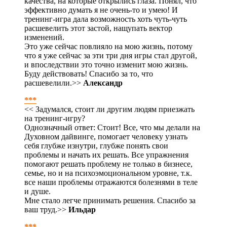
качества, на которые открылись глаза. Понял, что
эффективно думать я не очень-то и умею! И
тренинг-игра дала возможность хоть чуть-чуть
расшевелить этот застой, нащупать вектор
изменений.
Это уже сейчас повлияло на мою жизнь, потому
что я уже сейчас за эти три дня игры стал другой,
и впоследствии это точно изменит мою жизнь.
Буду действовать! Спасибо за то, что
расшевелили.>>
Александр
***
<< Задумался, стоит ли другим людям приезжать
на тренинг-игру?
Однозначный ответ: Стоит! Все, что мы делали на
Духовном дайвинге, помогает человеку узнать
себя глубже изнутри, глубже понять свои
проблемы и начать их решать. Все упражнения
помогают решать проблему не только в бизнесе,
семье, но и на психоэмоциональном уровне, т.к.
все наши проблемы отражаются болезнями в теле
и душе.
Мне стало легче принимать решения. Спасибо за
ваш труд.>>
Ильдар
***