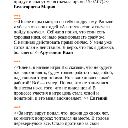
придут и спасут меня (начала прямо 15.07.07).>>
Белогорцева Мария
***
<<После игры смотрю на себя по-другому. Раньше
я убегал от своих идей «А вот что если я сначала
пойду поучусь». Сейчас я понял, что если есть
хорошая идея, её надо реализовывать сразу же.
Я начинаю действовать прямо сейчас. У меня уже
готов план к действиям. Я верю, что так я добьюсь
большего.>>
Арутюнян Ваан
***
<<Елена, в начале игры Вы сказали, что не будете
нас вдохновлять, будем только работать над собой,
над своими трудностями. Но я вдохновлен такой
работой! Всё — супер! Понял, что не занимался
бизнесом из-за того, что не видел цели! В
процессе участия в игре цель стала ясной и
понятной, и это меня вдохновляет! >>
Евгений
***
<<За игру вдруг понял, что, дожив до своих лет,
во многих вопросах топтался на месте. В голове
перевернулось всё. Стало противно за свои