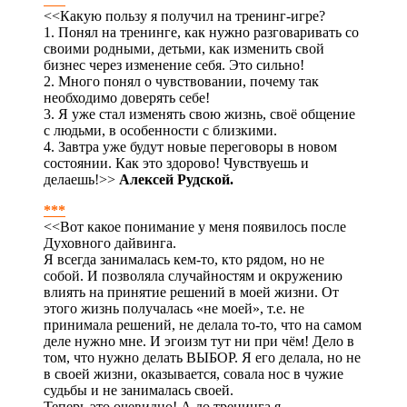
<<Какую пользу я получил на тренинг-игре?
1. Понял на тренинге, как нужно разговаривать со
своими родными, детьми, как изменить свой
бизнес через изменение себя. Это сильно!
2. Много понял о чувствовании, почему так
необходимо доверять себе!
3. Я уже стал изменять свою жизнь, своё общение
с людьми, в особенности с близкими.
4. Завтра уже будут новые переговоры в новом
состоянии. Как это здорово! Чувствуешь и
делаешь!>>
Алексей Рудской.
***
<<Вот какое понимание у меня появилось после
Духовного дайвинга.
Я всегда занималась кем-то, кто рядом, но не
собой. И позволяла случайностям и окружению
влиять на принятие решений в моей жизни. От
этого жизнь получалась «не моей», т.е. не
принимала решений, не делала то-то, что на самом
деле нужно мне. И эгоизм тут ни при чём! Дело в
том, что нужно делать ВЫБОР. Я его делала, но не
в своей жизни, оказывается, совала нос в чужие
судьбы и не занималась своей.
Теперь это очевидно! А до тренинга я