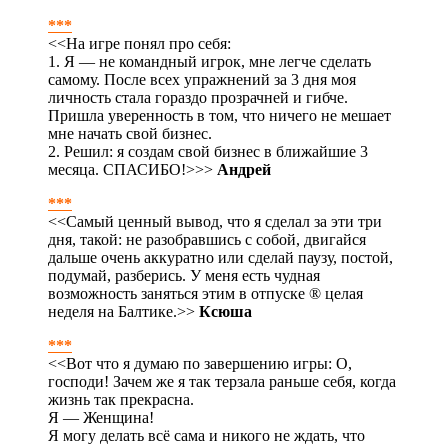
***
<<На игре понял про себя:
1. Я — не командный игрок, мне легче сделать
самому. После всех упражнений за 3 дня моя
личность стала гораздо прозрачней и гибче.
Пришла уверенность в том, что ничего не мешает
мне начать свой бизнес.
2. Решил: я создам свой бизнес в ближайшие 3
месяца. СПАСИБО!>>>
Андрей
***
<<Самый ценный вывод, что я сделал за эти три
дня, такой: не разобравшись с собой, двигайся
дальше очень аккуратно или сделай паузу, постой,
подумай, разберись. У меня есть чудная
возможность заняться этим в отпуске ® целая
неделя на Балтике.>>
Ксюша
***
<<Вот что я думаю по завершению игры: О,
господи! Зачем же я так терзала раньше себя, когда
жизнь так прекрасна.
Я — Женщина!
Я могу делать всё сама и никого не ждать, что