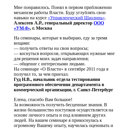
Мне понравилось. Понял в первом приближении
механизм работы Власти. Буду углублять свои
навыки на курсе
«Управленческий Шаолинь»
.
Алексеев А.Р., генеральный директор
ООО
«УМ-8»
, г. Москва
На семинары, которые я выбираю, еду за тремя
вещами:
— получить ответы на свои вопросы;
— коснуться вопросов, открывающих нужные мне
для решения моих задач направления;
— общение с интересными людьми.
На семинаре «О Власти» в сентябре 2011 года я
получил то, за чем приехал.
Гуд Н.В., начальник отдела тестирования
программного обеспечения департамента в
коммерческой организации, г. Санкт-Петербург
Елена, спасибо Вам большое!
За возможность получить бесценные знания. В
жизни большинство поступков осуществляется на
основе личного опыта и под влиянием других
людей. На вашем семинаре я прикоснулась к
огромному Вашему опыту, научилась оценивать и