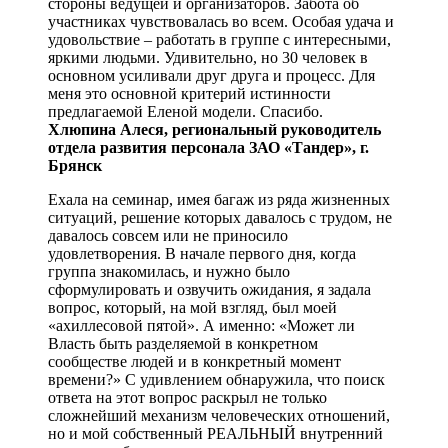
стороны ведущей и организаторов. Забота об
участниках чувствовалась во всем. Особая удача и
удовольствие – работать в группе с интересными,
яркими людьми. Удивительно, но 30 человек в
основном усиливали друг друга и процесс. Для
меня это основной критерий истинности
предлагаемой Еленой модели. Спасибо.
Хлюпина Алеся, региональный руководитель
отдела развития персонала ЗАО «Тандер», г.
Брянск
Ехала на семинар, имея багаж из ряда жизненных
ситуаций, решение которых давалось с трудом, не
давалось совсем или не приносило
удовлетворения. В начале первого дня, когда
группа знакомилась, и нужно было
сформулировать и озвучить ожидания, я задала
вопрос, который, на мой взгляд, был моей
«ахиллесовой пятой». А именно: «Может ли
Власть быть разделяемой в конкретном
сообществе людей и в конкретный момент
времени?» С удивлением обнаружила, что поиск
ответа на этот вопрос раскрыл не только
сложнейший механизм человеческих отношений,
но и мой собственный РЕАЛЬНЫЙ внутренний