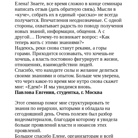
Елена! Знаете, все время сложно в конце семинара
написать отзыв (дать обратную связь). Мысли в
«куче», собрать их в единый «рассказ» не всегда
получается. Впечатления неоднозначные. С одной
стороны, охватывает радость по поводу получения
новых знаний, информации, общения. А с
другой… Почему-то возникает вопрос: «Как
теперь жить с этими знаниями?»
Надеюсь, реки снова станут реками, а горы
горами. Приходится осознавать, что хочешь-не
хочешь, а власть постоянно фигурирует в жизни,
отношениях, взаимодействии людей.
Спасибо, что находите силы и желание делиться
своими знаниями и опытом. Больше чем уверена,
что через какое-то время мое нутро снова скажет
мне: «Едем!» И мы увидимся вновь.
Павлова Евгения, студентка, г. Москва
Этот семинар помог мне структурировать те
знания по иерархии, которыми я обладала на
сегодняшний день. Очень полезен был разбор
видеоматериалов, благодаря которому я увидела
больше проявлений власти и нюансов этих
проявлений.
Большое спасибо Елене, организаторам и всей