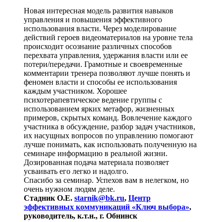
Новая интересная модель развития навыков
управления и повышения эффективного
использования власти. Через моделирование
действий героев видеоматериалов на уровне тела
происходит осознание различных способов
перехвата управления, удержания власти или ее
потери/передачи. Грамотные и своевременные
комментарии тренера позволяют лучше понять и
феномен власти и способы ее использования
каждым участником. Хорошее
психотерапевтическое ведение группы с
использованием ярких метафор, жизненных
примеров, скрытых команд. Вовлечение каждого
участника в обсуждение, разбор задач участников,
их насущных вопросов по управлению помогают
лучше понимать, как использовать полученную на
семинаре информацию в реальной жизни.
Дозированная подача материала позволяет
усваивать его легко и надолго.
Спасибо за семинар. Успехов вам в нелегком, но
очень нужном людям деле.
Стадник О.Е.
starnik@bk.ru
,
Центр
эффективных коммуникаций «Ключ выбора»
,
руководитель, к.т.н., г. Обнинск