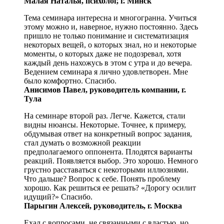
Малая Наталья, психолог, г. Минск
Тема семинара интересна и многогранна. Учиться
этому можно и, наверное, нужно постоянно. Здесь
пришло не только понимание и систематизация
некоторых вещей, о которых знал, но и некоторые
моменты, о которых даже не подозревал, хотя
каждый день нахожусь в этом с утра и до вечера.
Ведением семинара я лично удовлетворен. Мне
было комфортно. Спасибо.
Анисимов Павел, руководитель компании, г.
Тула
На семинаре второй раз. Легче. Кажется, стали
видны нюансы. Некоторые. Точнее, к примеру,
обдумывая ответ на конкретный вопрос задания,
стал думать о возможной реакции
предполагаемого оппонента. Плодятся варианты
реакций. Появляется выбор. Это хорошо. Немного
грустно расставаться с некоторыми иллюзиями.
Что дальше? Вопрос к себе. Понять проблему
хорошо. Как решиться ее решать? «Дорогу осилит
идущий?» Спасибо.
Парыгин Алексей, руководитель, г. Москва
Ехал с вопросами, не связанными с властью, но