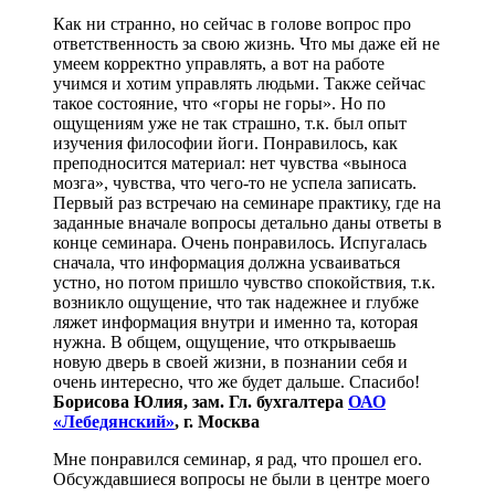
Как ни странно, но сейчас в голове вопрос про
ответственность за свою жизнь. Что мы даже ей не
умеем корректно управлять, а вот на работе
учимся и хотим управлять людьми. Также сейчас
такое состояние, что «горы не горы». Но по
ощущениям уже не так страшно, т.к. был опыт
изучения философии йоги. Понравилось, как
преподносится материал: нет чувства «выноса
мозга», чувства, что чего-то не успела записать.
Первый раз встречаю на семинаре практику, где на
заданные вначале вопросы детально даны ответы в
конце семинара. Очень понравилось. Испугалась
сначала, что информация должна усваиваться
устно, но потом пришло чувство спокойствия, т.к.
возникло ощущение, что так надежнее и глубже
ляжет информация внутри и именно та, которая
нужна. В общем, ощущение, что открываешь
новую дверь в своей жизни, в познании себя и
очень интересно, что же будет дальше. Спасибо!
Борисова Юлия, зам. Гл. бухгалтера
ОАО
«Лебедянский»
, г. Москва
Мне понравился семинар, я рад, что прошел его.
Обсуждавшиеся вопросы не были в центре моего