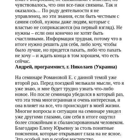
чувствовалось, что они все-таки связаны. Так и
оказалось… По роду деятельности я не
управленец, но эти знания, если быть честным с
самим собой, нужны даже людям, которые с
властью не соприкасаются (на первый взгляд). Не
нужны – если они конечно не хотят быть
счастливыми. Информация трудная, потому что в
итоге нужно решить для себя, либо хочу, чтобы
было лучше, но придется пахать, либо что пахать
не хочу – и ждать конца в том хорошем, что есть
сейчас.
Андрей, программист, г. Николаев (Украина)
На семинаре Романовой Е. с данной темой уже
второй раз. Перед поездкой мелькали мысли, что я
уже знаю, и мне будет трудно узнать что-либо
новое. Но после семинара убедился в который раз,
что эта тема многогранная и очень интересная, и
она влияет на все, что происходит в моей жизни.
Многие вопросы и ситуации на семинаре увидел
уже другими глазами, сам себя в итоге ощутил
более спокойным и сбалансированным человеком.
Благодарю Елену Юрьевну за столь понятные
пояснения, которые открывают глаза на не ясное.
Это особый дар и особое мастерство.