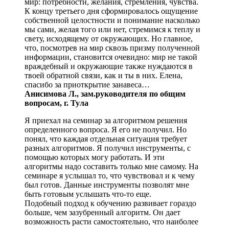
мир: потребности, желания, стремления, чувства.
К концу третьего дня сформировалось ощущение
собственной целостности и понимание насколько
мы сами, желая того или нет, стремимся к теплу и
свету, исходящему от окружающих. Но главное,
что, посмотрев на мир сквозь призму полученной
информации, становится очевидно: мир не такой
враждебный и окружающие также нуждаются в
твоей обратной связи, как и ты в них. Елена,
спасибо за приоткрытие занавеса…
Анисимова Л., зам.руководителя по общим
вопросам, г. Тула
Я приехал на семинар за алгоритмом решения
определенного вопроса. Я его не получил. Но
понял, что каждая отдельная ситуация требует
разных алгоритмов. Я получил инструменты, с
помощью которых могу работать. И эти
алгоритмы надо составить только мне самому. На
семинаре я услышал то, что чувствовал и к чему
был готов. Данные инструменты позволят мне
быть готовым услышать что-то еще.
Подобный подход к обучению развивает гораздо
больше, чем зазубренный алгоритм. Он дает
возможность расти самостоятельно, что наиболее