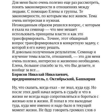
Для меня было очень полезно еще раз рассмотреть,
понять закономерности в отношениях между
людьми. С помощью Елены и группы. Те
закономерности, по которым мы все живем. Тема
очень интересная и нужная.
Неожиданным образом решился вопрос, с которым
я ехала на семинар — что мне мешает
использовать принципы власти и как это
трансформировать.. Точнее, этот обширный
вопрос трансформировался в конкретную задачу, с
которой я его начну решать.
Я довольна полученным результатом. Семинар и
изучение темы власти, отношений, — это для меня
очень полезно, интересно и жизненно необходимо.
Елена, большое спасибо за то, что Вы делаете, и
вообще за все…
Борисов Николай Николаевич,
предприниматель, г. Октябрьский, Башкирия
Ну, что сказать, когда ехал – не знал, куда еду. Но
после этих дней начал верить в судьбу и что в
жизни не всегда надо сопротивляться и бороться с
жизнью или в жизни. Я попал в эти выходные
туда, куда мне именно и надо было в текущий
момент жизни. Не буду говорить громких слов о